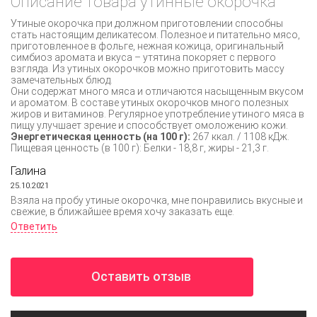
Описание товара утинные окорочка
Утиные окорочка при должном приготовлении способны
стать настоящим деликатесом. Полезное и питательно мясо,
приготовленное в фольге, нежная кожица, оригинальный
симбиоз аромата и вкуса – утятина покоряет с первого
взгляда. Из утиных окорочков можно приготовить массу
замечательных блюд.
Они содержат много мяса и отличаются насыщенным вкусом
и ароматом. В составе утиных окорочков много полезных
жиров и витаминов. Регулярное употребление утиного мяса в
пищу улучшает зрение и способствует омоложению кожи.
Энергетическая ценность (на 100 г):
267 ккал. / 1108 кДж.
Пищевая ценность (в 100 г): Белки - 18,8 г, жиры - 21,3 г.
Галина
25.10.2021
Взяла на пробу утиные окорочка, мне понравились вкусные и
свежие, в ближайшее время хочу заказать еще.
Ответить
Оставить отзыв