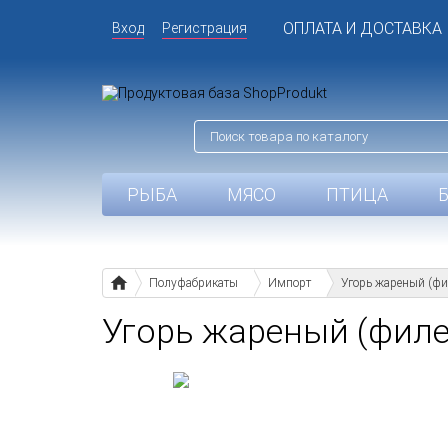
ОПЛАТА И ДОСТАВКА
Вход
Регистрация
РЫБА
МЯСО
ПТИЦА
Полуфабрикаты
Импорт
Угорь жареный (фил
Угорь жареный (филе)