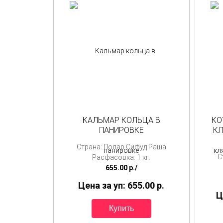
КАЛЬМАР КОЛЬЦА В
КО
ПАНИРОВКЕ
КЛ
Страна: Полар Сифуд Раша
С
Расфасовка: 1 кг.
655.00
p./
Цена за уп: 655.00
p.
Ц