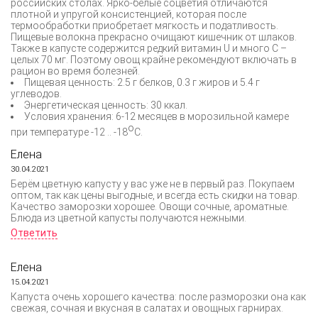
российских столах. Ярко-белые соцветия отличаются
плотной и упругой консистенцией, которая после
термообработки приобретает мягкость и податливость.
Пищевые волокна прекрасно очищают кишечник от шлаков.
Также в капусте содержится редкий витамин U и много C –
целых 70 мг. Поэтому овощ крайне рекомендуют включать в
рацион во время болезней.
Пищевая ценность: 2.5 г белков, 0.3 г жиров и 5.4 г
углеводов.
Энергетическая ценность: 30 ккал.
Условия хранения: 6-12 месяцев в морозильной камере
о
при температуре -12 .. -18
С.
Елена
30.04.2021
Берём цветную капусту у вас уже не в первый раз. Покупаем
оптом, так как цены выгодные, и всегда есть скидки на товар.
Качество заморозки хорошее. Овощи сочные, ароматные.
Блюда из цветной капусты получаются нежными.
Ответить
Елена
15.04.2021
Капуста очень хорошего качества: после разморозки она как
свежая, сочная и вкусная в салатах и овощных гарнирах.