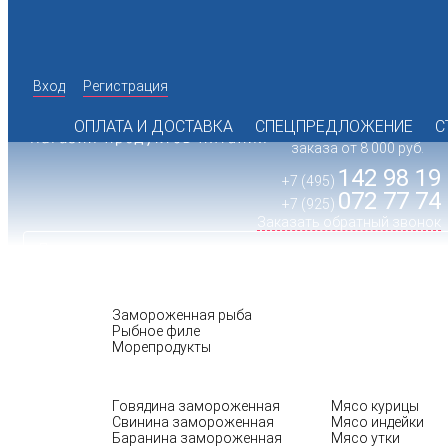
Вход
Регистрация
Время работы офиса:
пн.-пт. с 10:00 до 17:00
ОПЛАТА И ДОСТАВКА
СПЕЦПРЕДЛОЖЕНИЕ
С
Доставка при сумме
заказа от 8 000 руб.
142 98 19
+7 (495)
072 77 74
+7 (925)
Заказать обратный звонок
РЫБА
Замороженная рыба
Рыбное филе
Морепродукты
МЯСО
ПТИЦА
Говядина замороженная
Мясо курицы
Свинина замороженная
Мясо индейки
Баранина замороженная
Мясо утки