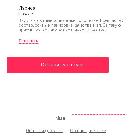
Лариса
20.06.2022
Вкусные, сытные конвертики лососевые. Прекрасный
состав, сочные, панировка качественная. За такую
приемлемую стоимость отличное качество.
Ответить
Оставить отзыв
ООО «КОЛМАР»
Москва
,
ул. Новохохловская д. 14, стр. 1
142 98 19
+7 (495)
072 77 74
+7 (925)
info@shopprodukt.ru
Заказать обратный звонок
Мы в
Оплата и доставка
Спецпредложение