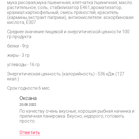
мука рисовая,мука пшеничная, клетчатка пшеничная, масло
растительное, соль, стабилизатор Е461,ароматизатор,
крахмал картиофельный, смесь пряностей, краситель
(кармины,экстракт паприки), антиокислители: аскорбиновая
кислота, Е307.
Среднее значение пищевой и энергитической ценности 100
гр.продукта
белки - 9гр.
жиры - 3 гр.
углеводы - 16 гр.
Энергитическая ценность (калорийность) - 536 кДж (127
ккал.)
Срок годности 6 мес.
Оксана
20.09.2022
По качеству очень вкусные, хорошая рыбная начинка и
приличная панировка. Вкусно, недорого, готовить
просто.
Ответить