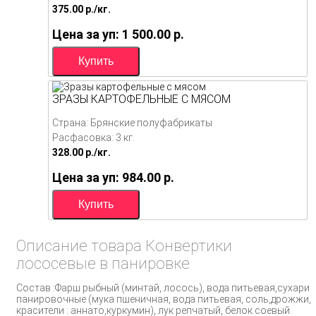
375.00
p./
кг.
Цена за уп: 1 500.00
p.
ЗРАЗЫ КАРТОФЕЛЬНЫЕ С МЯСОМ
Страна: Брянские полуфабрикаты
Расфасовка: 3 кг.
328.00
p./
кг.
Цена за уп: 984.00
p.
Описание товара Конвертики
лососевые в панировке
Состав :Фарш рыбный (минтай, лосось), вода питьевая,сухари
панировочные (мука пшеничная, вода питьевая, соль,дрожжи,
красители : аннато,куркумин), лук репчатый, белок соевый.