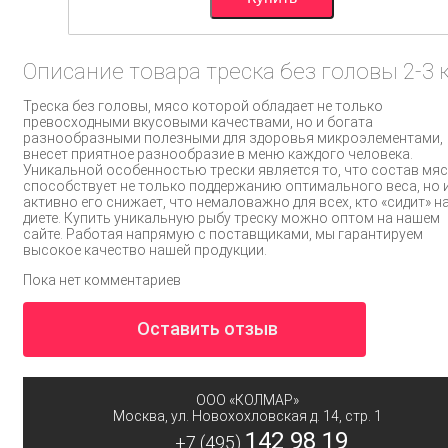
Описание товара треска без головы 2-3 к
Треска без головы, мясо которой обладает не только
превосходными вкусовыми качествами, но и богата
разнообразными полезными для здоровья микроэлементами,
внесет приятное разнообразие в меню каждого человека.
Уникальной особенностью трески является то, что состав мя
способствует не только поддержанию оптимального веса, но 
активно его снижает, что немаловажно для всех, кто «сидит» н
диете. Купить уникальную рыбу треску можно оптом на нашем
сайте. Работая напрямую с поставщиками, мы гарантируем
высокое качество нашей продукции.
Пока нет комментариев
Оставить отзыв
ООО «КОЛМАР»
Москва
,
ул. Новохохловская д. 14, стр. 1
142 98 19
+7 (495)