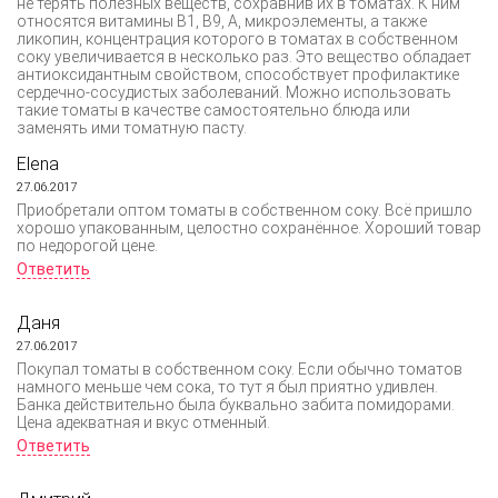
не терять полезных веществ, сохравнив их в томатах. К ним
относятся витамины B1, B9, A, микроэлементы, а также
ликопин, концентрация которого в томатах в собственном
соку увеличивается в несколько раз. Это вещество обладает
антиоксидантным свойством, способствует профилактике
сердечно-сосудистых заболеваний. Можно использовать
такие томаты в качестве самостоятельно блюда или
заменять ими томатную пасту.
Elena
27.06.2017
Приобретали оптом томаты в собственном соку. Всё пришло
хорошо упакованным, целостно сохранённое. Хороший товар
по недорогой цене.
Ответить
Даня
27.06.2017
Покупал томаты в собственном соку. Если обычно томатов
намного меньше чем сока, то тут я был приятно удивлен.
Банка действительно была буквально забита помидорами.
Цена адекватная и вкус отменный.
Ответить