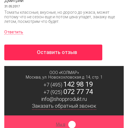
Дмитрий
31.05.2017
Томаты классные, вкусные, но дорого до ужаса, может
потому что не сезон еще и потом цена упадет, закажу еще
летом, посмотрим что будет.
Ответить
Оставить отзыв
ООО «КОЛМАР»
Москва
,
ул. Новохохловская д. 14, стр. 1
142 98 19
+7 (495)
072 77 74
+7 (925)
info@shopprodukt.ru
Заказать обратный звонок
Мы в