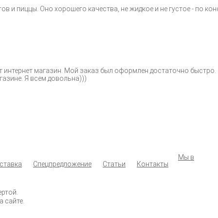
в и пиццы. Оно хорошего качества, не жидкое и не густое - по ко
тот интернет магазин. Мой заказ был оформлен достаточно быстр
азине. Я всем довольна)))
Мы в
оставка
Спецпредложение
Статьи
Контакты
ертой.
а сайте.