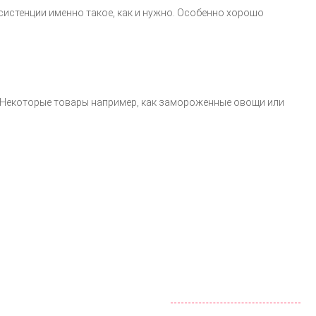
нсистенции именно такое, как и нужно. Особенно хорошо
о. Некоторые товары например, как замороженные овощи или
ООО «КОЛМАР»
Москва
,
ул. Новохохловская д. 14, стр. 1
142 98 19
+7 (495)
072 77 74
+7 (925)
info@shopprodukt.ru
Заказать обратный звонок