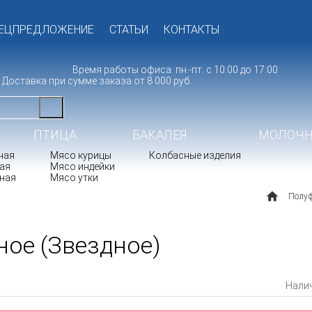
ЕЦПРЕДЛОЖЕНИЕ
СТАТЬИ
КОНТАКТЫ
Время работы офиса: пн.-пт. с 10:00 до 17:00
Доставка при сумме заказа от 8 000 руб.
ПТИЦА
БАКАЛЕЯ
МОЛОЧН
ная
Мясо курицы
Колбасные изделия
ая
Мясо индейки
ная
Мясо утки
ПОЛУФАБРИКАТЫ
Полу
ное (Звездное)
Налич