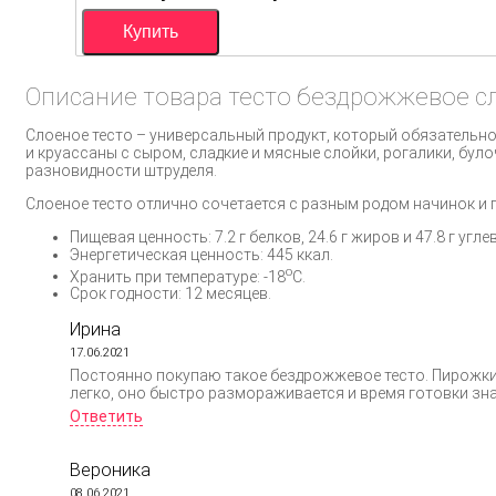
Описание товара тесто бездрожжевое сл
Слоеное тесто – универсальный продукт, который обязательно
и круассаны с сыром, сладкие и мясные слойки, рогалики, було
разновидности штруделя.
Слоеное тесто отлично сочетается с разным родом начинок и
Пищевая ценность: 7.2 г белков, 24.6 г жиров и 47.8 г угле
Энергетическая ценность: 445 ккал.
о
Хранить при температуре: -18
С.
Срок годности: 12 месяцев.
Ирина
17.06.2021
Постоянно покупаю такое бездрожжевое тесто. Пирожки,
легко, оно быстро размораживается и время готовки зн
Ответить
Вероника
08.06.2021