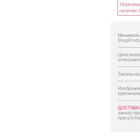
Уважаемый
наличии. 
Минимальн
ShopProd
Цена указа
отпускает
Заказы на
Изображен
оригинала
ДОСТАВКА
заказу пр
присутств