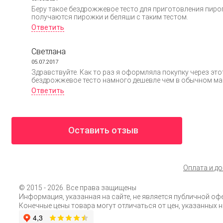
Беру такое бездрожжевое тесто для приготовления пирого
получаются пирожки и беляши с таким тестом.
Ответить
Светлана
05.07.2017
Здравствуйте. Как то раз я оформляла покупку через э
бездрожжевое тесто намного дешевле чем в обычном маг
Ответить
Оставить отзыв
Оплата и д
© 2015
- 2026. Все права защищены
Информация, указанная на сайте, не является публичной оф
Конечные цены товара могут отличаться от цен, указанных н