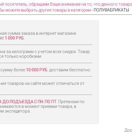
 посетитель, обращаем Ваше внимание на то, что данного товара
Вы можете выбрать другие товары в категории -
ПОЛУФАБРИКАТЫ
ая сумма заказа в интернет магазине
ukt
1 000 РУБ.
на за килограмм с учетом всех скидок. Товар
ся только коробками.
 сумму более
10 000 РУБ.
доставим бесплатно.
ие товаров на сайте может отличаться от
.
 ДО ПОДЪЕЗДА С ПН. ПО ПТ.
Претензии по
инимаются в момент приемки товара, в
ии экспедитора.
Дос