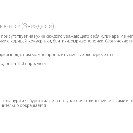
оеное (Звездное)
 присутствует на кухне каждого уважающего себя кулинара. Из н
чки с корицей, конвертики, бантики, сырные палочки, берлинские п
 присыпок, с ним можно проводить смелые эксперименты.
водов на 100 г продукта.
 хачапури и чебуреки из него получаются отличными, мягкими и в
ачительно сокращается.