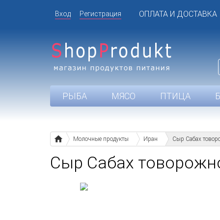
ОПЛАТА И ДОСТАВКА
Вход
Регистрация
РЫБА
МЯСО
ПТИЦА
Молочные продукты
Иран
Сыр Сабах товор
Сыр Сабах товорожн