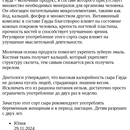
Гауда – молочный продукт, в составе которого присутствует
множество необходимых минералов для организма человека.
Он обогащен питательными микроэлементами, такими как
йод, кальций, фосфор и множеством других. Витаминный
комплекс в составе Гауды благотворно влияет на состояние
кожных покровов человека, крепость ногтевой пластины,
прочность костей и способствует улучшению зрения.
Регулярное употребление этого сорта сыра влияет на
улучшение мыслительной деятельности.
Молочная основа продукта помогает укрепить зубную эмаль.
Костная ткань получает кальций, который укрепляет
структуру скелета, тем самым снижается риск получить
перелом.
Диетологи утверждают, что высокая калорийность сыра Гауда
не должна пугать людей, страдающих лишним весом.
Исключать его из рациона питания нельзя, достаточно просто
ограничить употребление до двух раз в неделю.
Зачастую этот сорт сыра рекомендуют употреблять
беременным женщинам и в период лактации. Детям разрешен
с двух лет.
Юлия
29.11.2024