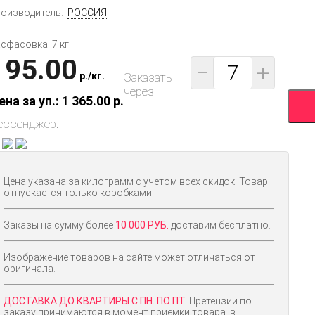
оизводитель:
РОССИЯ
сфасовка: 7 кг.
195.00
−
+
p.
/
кг.
Заказать
через
ена за уп.: 1 365.00
p.
ессенджер:
Цена указана за килограмм с учетом всех скидок. Товар
отпускается только коробками.
Заказы на сумму более
10 000 РУБ.
доставим бесплатно.
Изображение товаров на сайте может отличаться от
оригинала.
ДОСТАВКА ДО КВАРТИРЫ С ПН. ПО ПТ.
Претензии по
заказу принимаются в момент приемки товара, в