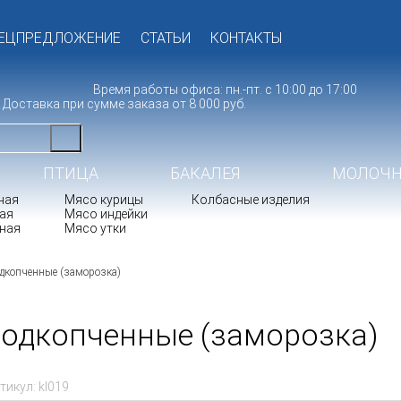
ЕЦПРЕДЛОЖЕНИЕ
СТАТЬИ
КОНТАКТЫ
Время работы офиса: пн.-пт. с 10:00 до 17:00
Доставка при сумме заказа от 8 000 руб.
ПТИЦА
БАКАЛЕЯ
МОЛОЧН
ная
Мясо курицы
Колбасные изделия
ая
Мясо индейки
ная
Мясо утки
ПОЛУФАБРИКАТЫ
дкопченные (заморозка)
одкопченные (заморозка)
тикул:
kl019