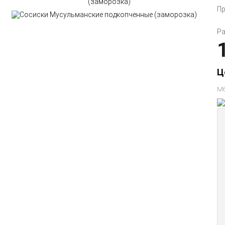
Пр
Ра
Ц
м