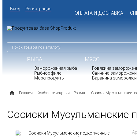
Вход
Регистрация
ОПЛАТА И ДОСТАВКА
СП
РЫБА
МЯСО
Замороженная рыба
Говядина заморожен
Рыбное филе
Свинина замороженн
Морепродукты
Баранина заморожен
Бакалея
Колбасные изделия
Россия
Сосиски Мусульманские по
Сосиски Мусульманские п
Ар