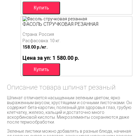
ФАСОЛЬ СТРУЧКОВАЯ РЕЗАННАЯ
Страна: Россия
Расфасовка: 10 кг.
158.00
p./
кг.
Цена за уп: 1 580.00
p.
Описание товара шпинат резаный
Шпинат отличается насыщенным зеленым цветом, ярко
выраженным вкусом, хрустящими и сочными листочками. Он
содержит бета-каротин, полезный для здоровья глаз, грубую
клетчатку, железо, кальций и достаточно много
аскорбиновой кислоты. Микроэлементы сохраняются даже
после термообработки.
Зеленые листики можно добавлять в разные блюда, начиная
от горячих супов и салатов, заканчивая украшением закусок,