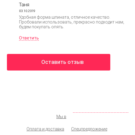
Таня
03.10.2019
Удобная форма шпината, отличное качество.
Пробовали использовать, прекрасно подходит нам,
будем покупать опять.
Ответить
Оставить отзыв
ООО «КОЛМАР»
Москва
,
ул. Новохохловская д. 14, стр. 1
142 98 19
+7 (495)
072 77 74
+7 (925)
info@shopprodukt.ru
Заказать обратный звонок
Мы в
Оплата и доставка
Спецпредложение