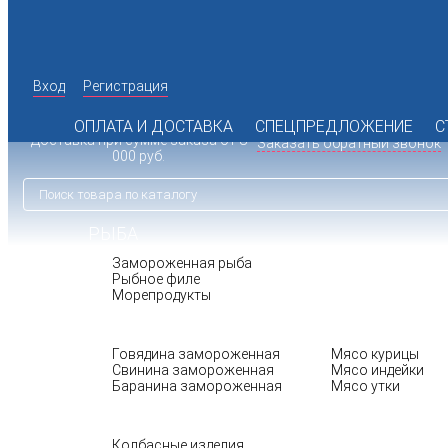
Вход
Регистрация
142 98 19
+7 (495)
Время работы офиса: пн.-пт. с
072 77 74
10:00 до 17:00
+7 (925)
ОПЛАТА И ДОСТАВКА
СПЕЦПРЕДЛОЖЕНИЕ
С
Доставка при сумме заказа от 8
Заказать обратный звонок
000 руб.
РЫБА
Замороженная рыба
Рыбное филе
Морепродукты
МЯСО
ПТИЦА
Говядина замороженная
Мясо курицы
Свинина замороженная
Мясо индейки
Баранина замороженная
Мясо утки
БАКАЛЕЯ
Колбасные изделия