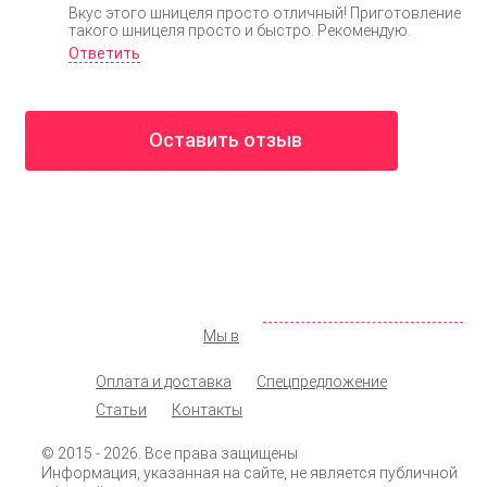
Вкус этого шницеля просто отличный! Приготовление
такого шницеля просто и быстро. Рекомендую.
Ответить
Оставить отзыв
ООО «КОЛМАР»
Москва
,
ул. Новохохловская д. 14, стр. 1
142 98 19
+7 (495)
072 77 74
+7 (925)
info@shopprodukt.ru
Заказать обратный звонок
Мы в
Оплата и доставка
Спецпредложение
Статьи
Контакты
© 2015
- 2026. Все права защищены
Информация, указанная на сайте, не является публичной