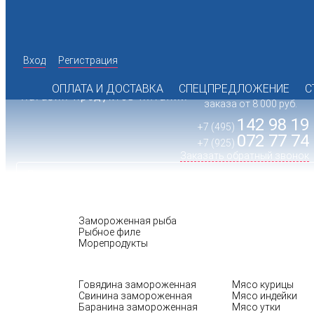
Вход
Регистрация
Время работы офиса:
пн.-пт. с 10:00 до 17:00
ОПЛАТА И ДОСТАВКА
СПЕЦПРЕДЛОЖЕНИЕ
С
Доставка при сумме
заказа от 8 000 руб.
142 98 19
+7 (495)
072 77 74
+7 (925)
Заказать обратный звонок
РЫБА
Замороженная рыба
Рыбное филе
Морепродукты
МЯСО
ПТИЦА
Говядина замороженная
Мясо курицы
Свинина замороженная
Мясо индейки
Баранина замороженная
Мясо утки