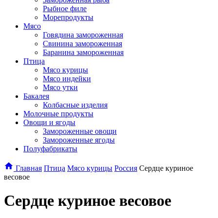
Рыбное филе
Морепродукты
Мясо
Говядина замороженная
Свинина замороженная
Баранина замороженная
Птица
Мясо курицы
Мясо индейки
Мясо утки
Бакалея
Колбасные изделия
Молочные продукты
Овощи и ягоды
Замороженные овощи
Замороженные ягоды
Полуфабрикаты
Главная
Птица
Мясо курицы
Россия
Сердце куриное
весовое
Сердце куриное весовое