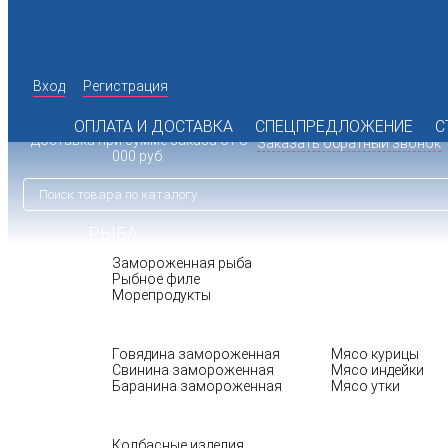
Вход
Регистрация
142 98 19
+7 (495)
Время работы офиса: пн.-пт. с
072 77 74
10:00 до 17:00
+7 (925)
ОПЛАТА И ДОСТАВКА
СПЕЦПРЕДЛОЖЕНИЕ
С
Доставка при сумме заказа от 8
Заказать обратный звонок
000 руб.
РЫБА
Замороженная рыба
Рыбное филе
Морепродукты
МЯСО
ПТИЦА
Говядина замороженная
Мясо курицы
Свинина замороженная
Мясо индейки
Баранина замороженная
Мясо утки
БАКАЛЕЯ
Колбасные изделия