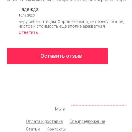
Надежда
16.12.2020
Беру себе и птицам. Хорошее зерно, не пересушенное,
чистое и стоимость еще вполне адекватная.
Ответить
Оставить отзыв
ООО «КОЛМАР»
Москва
,
ул. Новохохловская д. 14, стр. 1
142 98 19
+7 (495)
072 77 74
+7 (925)
info@shopprodukt.ru
Заказать обратный звонок
Мы в
Оплата и доставка
Спецпредложение
Статьи
Контакты