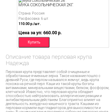
МУКА СОКОЛЬНИЧЕСКАЯ 2КГ.
Страна: Россия
Расфасовка: 6 шт.
110.00
p./
шт.
Цена за уп: 660.00
p.
Описание товара перловая крупа
Надежда
Перловая крупа представляет собой очищенные и
обработанные ячменные зерна. Такое название пошло с
древней Руси, где перлом назывался жемчуг, ведь крупа
похожа на речной перл. Каши из такой крупы богаты
витаминами, минеральными веществами, белком, фосфором,
клетчаткой. Известно, что перловая крупа обладает
способностью нейтрализовать аллергические реакции и
антибактериальным действием. Благоприятно влияет на
деятельность желудочно-кишечного тракта. Кашами из
перловки кормили еще гладиаторов для выносливости и
силы. В нашем магазине продается отборная перловая крупа.