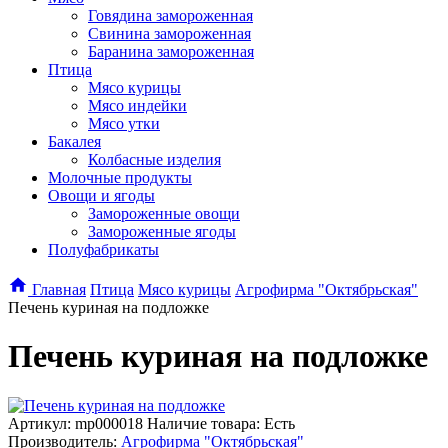
Говядина замороженная
Свинина замороженная
Баранина замороженная
Птица
Мясо курицы
Мясо индейки
Мясо утки
Бакалея
Колбасные изделия
Молочные продукты
Овощи и ягоды
Замороженные овощи
Замороженные ягоды
Полуфабрикаты
Главная
Птица
Мясо курицы
Агрофирма "Октябрьская"
Печень куриная на подложке
Печень куриная на подложке
Артикул:
mp000018
Наличие товара: Есть
Производитель:
Агрофирма "Октябрьская"