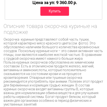
Цена за уп: 9 360.00
p.
Описние товара окорочка куриные на
подложке
Окорочка куриные представляют собой часть тушки,
которой характерно мясо красного цвета (см. фото). Это
обусловлено наличием большого количества кровеносных
сосудов. Поскольку куриные ноги – это самая активная часть
птицы, они являются наиболее жесткой частью. В сравнении
с грудкой окорочка имеют намного больше жира.
Польза куриных окорочков обусловлена их химическим
составом. Есть в этом мясном продукте железо, магний,
витамины и аминокислоты, которые положительно
сказываются на состоянии крови и на процессе
кроветворения. Отварные или тушеные окорочка
рекомендуется употреблять при анемии. Полезен этот продукт
для беременных и кормящих грудью женщин. В состав
куриных окорочков входят витамины группы В, которые
важны для нормализации обмена веществ и для улучшения
работы нервной системы. Богат продукт белком, который
важен для организма особенно в период физических и
умственных занятий.