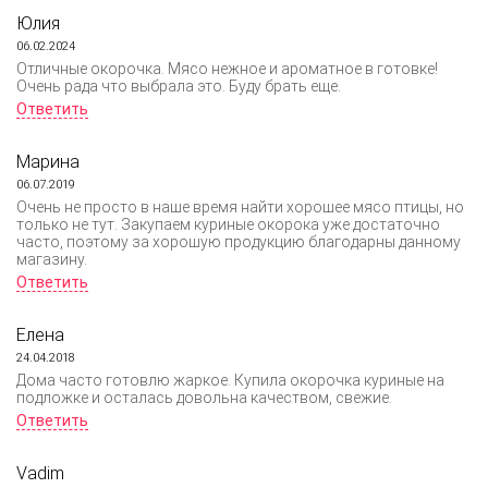
Юлия
06.02.2024
Отличные окорочка. Мясо нежное и ароматное в готовке!
Очень рада что выбрала это. Буду брать еще.
Ответить
Марина
06.07.2019
Очень не просто в наше время найти хорошее мясо птицы, но
только не тут. Закупаем куриные окорока уже достаточно
часто, поэтому за хорошую продукцию благодарны данному
магазину.
Ответить
Елена
24.04.2018
Дома часто готовлю жаркое. Купила окорочка куриные на
подложке и осталась довольна качеством, свежие.
Ответить
Vadim