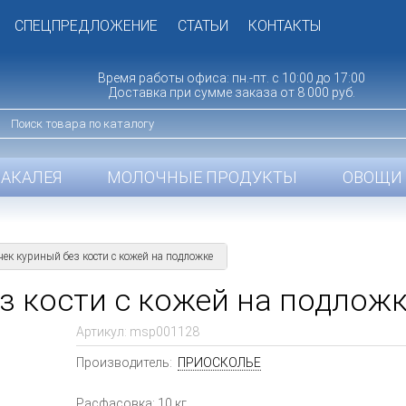
СПЕЦПРЕДЛОЖЕНИЕ
СТАТЬИ
КОНТАКТЫ
Время работы офиса: пн.-пт. с 10:00 до 17:00
Доставка при сумме заказа от 8 000 руб.
БАКАЛЕЯ
МОЛОЧНЫЕ ПРОДУКТЫ
ОВОЩИ 
ек куриный без кости с кожей на подложке
з кости с кожей на подлож
Артикул:
msp001128
Производитель:
ПРИОСКОЛЬЕ
Расфасовка: 10 кг.