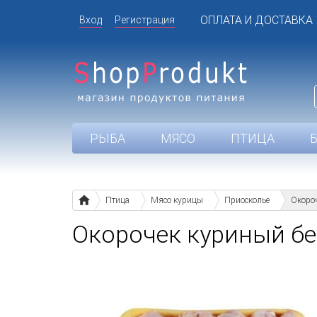
ОПЛАТА И ДОСТАВКА
Вход
Регистрация
РЫБА
МЯСО
ПТИЦА
Птица
Мясо курицы
Приосколье
Окороч
Окорочек куриный бе