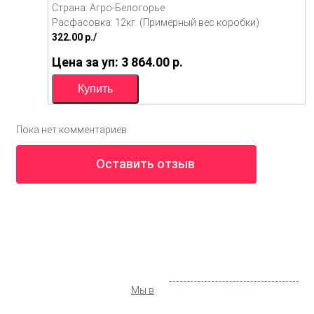
Страна: Агро-Белогорье
Расфасовка: 12кг. (Примерный вес коробки)
322.00
p./
Цена за уп: 3 864.00
p.
Пока нет комментариев
Оставить отзыв
ООО «КОЛМАР»
Москва
,
ул. Новохохловская д. 14, стр. 1
142 98 19
+7 (495)
072 77 74
+7 (925)
info@shopprodukt.ru
Заказать обратный звонок
Мы в