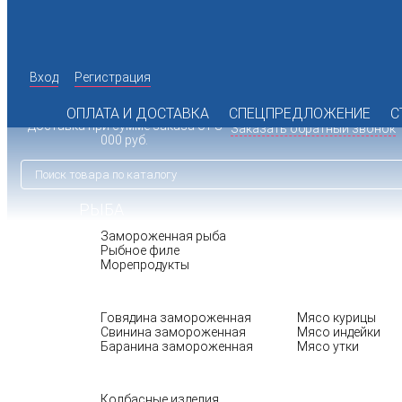
Вход
Регистрация
142 98 19
+7 (495)
Время работы офиса: пн.-пт. с
072 77 74
10:00 до 17:00
+7 (925)
ОПЛАТА И ДОСТАВКА
СПЕЦПРЕДЛОЖЕНИЕ
С
Доставка при сумме заказа от 8
Заказать обратный звонок
000 руб.
РЫБА
Замороженная рыба
Рыбное филе
Морепродукты
МЯСО
ПТИЦА
Говядина замороженная
Мясо курицы
Свинина замороженная
Мясо индейки
Баранина замороженная
Мясо утки
БАКАЛЕЯ
Колбасные изделия