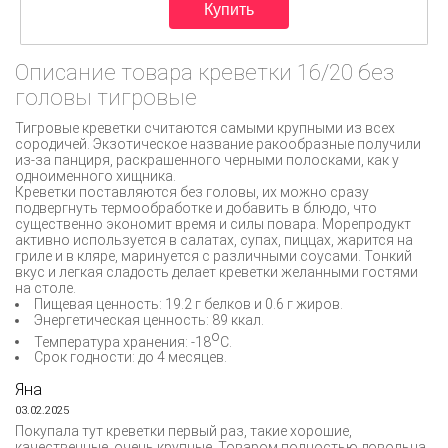
Описание товара креветки 16/20 без
головы тигровые
Тигровые креветки считаются самыми крупными из всех
сородичей. Экзотическое название ракообразные получили
из-за панциря, раскрашенного черными полосками, как у
одноименного хищника.
Креветки поставляются без головы, их можно сразу
подвергнуть термообработке и добавить в блюдо, что
существенно экономит время и силы повара. Морепродукт
активно используется в салатах, супах, пиццах, жарится на
гриле и в кляре, маринуется с различными соусами. Тонкий
вкус и легкая сладость делает креветки желанными гостями
на столе.
Пищевая ценность: 19.2 г белков и 0.6 г жиров.
Энергетическая ценность: 89 ккал.
о
Температура хранения: -18
С.
Срок годности: до 4 месяцев.
Яна
03.02.2025
Покупала тут креветки первый раз, такие хорошие,
качественные, очень крупные. Товаром полностью довольна,