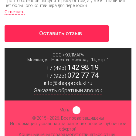
Просто хотелось бы купить рыбу оптом, а у меня в наличии
нет большого контейнера для переноски.
Ответить
Оставить отзыв
ООО «КОЛМАР»
Москва
,
ул. Новохохловская д. 14, стр. 1
142 98 19
+7 (495)
072 77 74
+7 (925)
info@shopprodukt.ru
Заказать обратный звонок
Мы в
© 2015
- 2026. Все права защищены
Информация, указанная на сайте, не является публичной
офертой.
Конечные цены товара могут отличаться от цен,