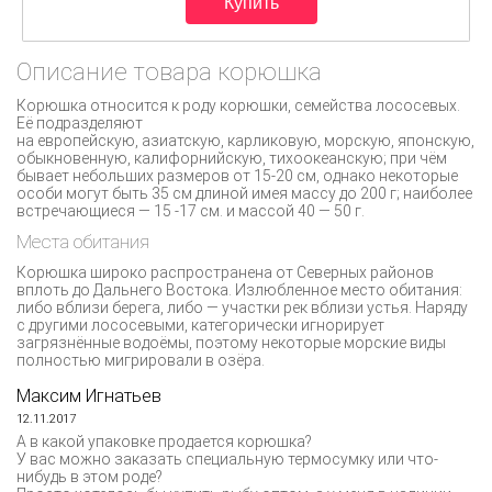
Описание товара корюшка
Корюшка относится к роду корюшки, семейства лососевых.
Её подразделяют
на европейскую, азиатскую, карликовую, морскую, японскую,
обыкновенную, калифорнийскую, тихоокеанскую; при чём
бывает небольших размеров от 15-20 см, однако некоторые
особи могут быть 35 см длиной имея массу до 200 г; наиболее
встречающиеся — 15 -17 см. и массой 40 — 50 г.
Места обитания
Корюшка широко распространена от Северных районов
вплоть до Дальнего Востока. Излюбленное место обитания:
либо вблизи берега, либо — участки рек вблизи устья. Наряду
с другими лососевыми, категорически игнорирует
загрязнённые водоёмы, поэтому некоторые морские виды
полностью мигрировали в озёра.
Максим Игнатьев
12.11.2017
А в какой упаковке продается корюшка?
У вас можно заказать специальную термосумку или что-
нибудь в этом роде?