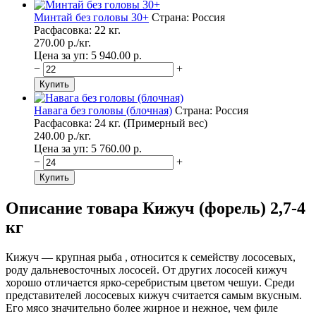
Минтай без головы 30+
Страна: Россия
Расфасовка: 22 кг.
270.00
p./
кг.
Цена за уп: 5 940.00
p.
−
+
Навага без головы (блочная)
Страна: Россия
Расфасовка: 24 кг. (Примерный вес)
240.00
p./
кг.
Цена за уп: 5 760.00
p.
−
+
Описание товара Кижуч (форель) 2,7-4
кг
Кижуч — крупная рыба , относится к семейству лососевых,
роду дальневосточных лососей. От других лососей кижуч
хорошо отличается ярко-серебристым цветом чешуи. Среди
представителей лососевых кижуч считается самым вкусным.
Его мясо значительно более жирное и нежное, чем филе