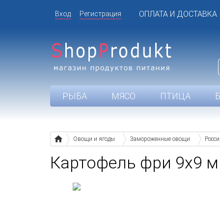
ОПЛАТА И ДОСТАВКА
Вход
Регистрация
РЫБА
МЯСО
ПТИЦА
Овощи и ягоды
Замороженные овощи
Росси
Картофель фри 9x9 