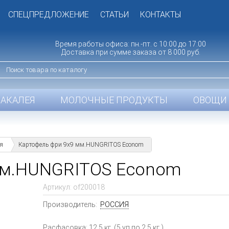
СПЕЦПРЕДЛОЖЕНИЕ
СТАТЬИ
КОНТАКТЫ
Время работы офиса: пн.-пт. с 10:00 до 17:00
Доставка при сумме заказа от 8 000 руб.
БАКАЛЕЯ
МОЛОЧНЫЕ ПРОДУКТЫ
ОВОЩИ 
я
Картофель фри 9x9 мм.HUNGRITOS Econom
мм.HUNGRITOS Econom
Артикул:
of200018
Производитель:
РОССИЯ
Расфасовка: 12.5 кг. (5 уп.по 2.5 кг.)