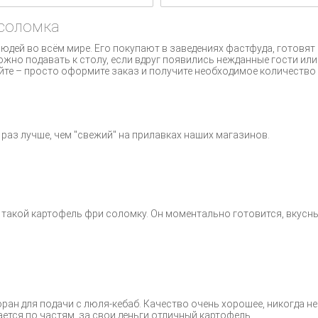
 соломка
дей во всём мире. Его покупают в заведениях фастфуда, готовят
ожно подавать к столу, если вдруг появились нежданные гости или 
те – просто оформите заказ и получите необходимое количество 
0 раз лучше, чем "свежий" на прилавках наших магазинов.
такой картофель фри соломку. Он моментально готовится, вкусн
ран для подачи с люля-кебаб. Качество очень хорошее, никогда н
ается по частям. за свои деньги отличный картофель.