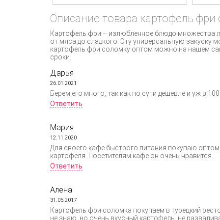
Описание товара картофель фри
Картофель фри – излюбленное блюдо множества лю
от мяса до сладкого. Эту универсальную закуску м
картофель фри соломку оптом можно на нашем сай
сроки.
Дарья
26.01.2021
Берем его много, так как по сути дешевле и уж в 10
Ответить
Мария
12.11.2020
Для своего кафе быстрого питания покупаю оптом 
картофеля. Посетителям кафе он очень нравится.
Ответить
Алена
31.05.2017
Картофель фри соломка покупаем в турецкий ресто
не знаю, но очень вкусный картофель, не развалив