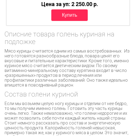
Цена за уп: 2 250.00
p.
Описние товара голень куриная на
подложке
Мясо курицы считается одним из самых востребованных. Из
него готовятся разнообразные блюда, повара ценят его
вкусовые и питательные характеристики. Кроме того, именно
куриное мясо считается диетическим видом. По своему
витаминно-минеральному составу курятина входит в число
«разрешенных» продуктов в период лечения или
профилактики различных заболеваний. Оно также идеально
впишется в повседневный рацион.
Состав голени куриной
Если мы возьмем целую ногу курицы и отделим от нее бедро,
то мы получим именно голень. Готовить эту часть курицы
очень легко. Также немаловажно, что голени недорогие и их
может позволить себе почти каждый житель нашей страны.
Стоит немного рассказать про состав и энергетическую
ценность продукта. Калорийность голеней невысокая,
примерно такая же, как у куриного мяса в целом. Это значит,