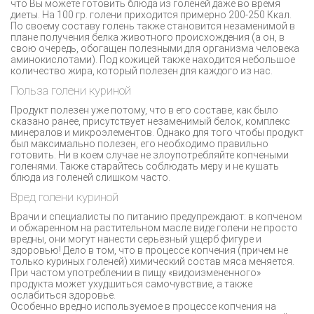
что Вы можете готовить блюда из голеней даже во время
диеты. На 100 гр. голени приходится примерно 200-250 Ккал.
По своему составу голень также становится незаменимой в
плане получения белка животного происхождения (а он, в
свою очередь, обогащен полезными для организма человека
аминокислотами). Под кожицей также находится небольшое
количество жира, который полезен для каждого из нас.
Польза голени куриной
Продукт полезен уже потому, что в его составе, как было
сказано ранее, присутствует незаменимый белок, комплекс
минералов и микроэлементов. Однако для того чтобы продукт
был максимально полезен, его необходимо правильно
готовить. Ни в коем случае не злоупотребляйте копчеными
голенями. Также старайтесь соблюдать меру и не кушать
блюда из голеней слишком часто.
Вред голени куриной
Врачи и специалисты по питанию предупреждают: в копченом
и обжаренном на растительном масле виде голени не просто
вредны, они могут нанести серьёзный ущерб фигуре и
здоровью! Дело в том, что в процессе копчения (причем не
только куриных голеней) химический состав мяса меняется.
При частом употреблении в пищу «видоизмененного»
продукта может ухудшиться самочувствие, а также
ослабиться здоровье.
Особенно вредно используемое в процессе копчения на