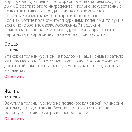
крупных заводах вещество с красивым названием «жидкий
дым». В составе этого ингредиента - только искусственные
вещества и тяжелые соединения, которые изменяют
полезные свойства мяса на противоположные.
Если Вы хотите полакомиться куриными голенями, то лучше
всего приобретите свежемороженный продукт и
самостоятельно запеките его в духовке или приготовьте в
пароварке, в аэрогриле или даже на открытом огне.
Софья
31.08.2020
Упаковки голени куриной на подложке нашей семье хватило
на пару месяцев. Оптом заказывать качественное мясо с
доставкой намного выгоднее, чем покупать в продуктовых
магазинах.
Ответить
Жанна
12.05.2017
Закупила голень куриную на подложке для своей кулинарии
оптом здесь. Доставили бесплатно, так как заказала
большую партию, быстро и в целостности.
Ответить