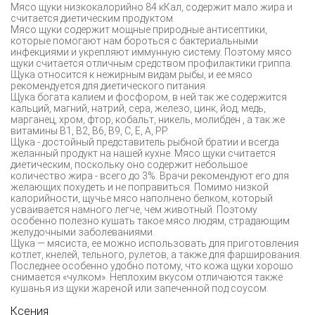
Мясо щуки низкокалорийно 84 кКал, содержит мало жира и
считается диетическим продуктом.
Мясо щуки содержит мощные природные антисептики,
которые помогают нам бороться с бактериальными
инфекциями и укрепляют иммунную систему. Поэтому мясо
щуки считается отличным средством профилактики гриппа.
Щука относится к нежирным видам рыбы, и ее мясо
рекомендуется для диетического питания.
Щука богата калием и фосфором, в ней так же содержится
кальций, магний, натрий, сера, железо, цинк, йод, медь,
марганец, хром, фтор, кобальт, никель, молибден , а так же
витамины В1, В2, В6, В9, С, Е, А, РР.
Щука - достойный представитель рыбной братии и всегда
желанный продукт на нашей кухне. Мясо щуки считается
диетическим, поскольку оно содержит небольшое
количество жира - всего до 3%. Врачи рекомендуют его для
желающих похудеть и не поправиться. Помимо низкой
калорийности, щучье мясо наполнено белком, который
усваивается намного легче, чем животный. Поэтому
особенно полезно кушать такое мясо людям, страдающим
желудочными заболеваниями.
Щука — мясиста, ее можно использовать для приготовления
котлет, кнелей, тельного, рулетов, а также для фарширования.
Последнее особенно удобно потому, что кожа щуки хорошо
снимается «чулком». Неплохим вкусом отличаются также
кушанья из щуки жареной или запеченной под соусом.
Ксения