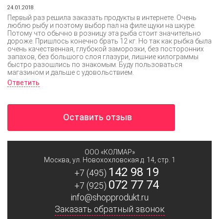
24.01.2018
Первый раз решила заказать продукты в интернете. Очень
люблю рыбу и поэтому выбор пал на филе щуки на шкуре.
Потому что обычно в розницу эта рыба стоит значительно
дороже. Пришлось конечно брать 12 кг. Но так как рыбка была
очень качественная, глубокой заморозки, без посторонних
запахов, без большого слоя глазури, лишние килограммы
быстро разошлись по знакомым. Буду пользоваться
магазином и дальше с удовольствием.
Ответить
Оставить отзыв
ООО «КОЛМАР»
Москва
,
ул. Новохохловская д. 14, стр. 1
142 98 19
+7 (495)
072 77 74
+7 (925)
info@shopprodukt.ru
Заказать обратный звонок