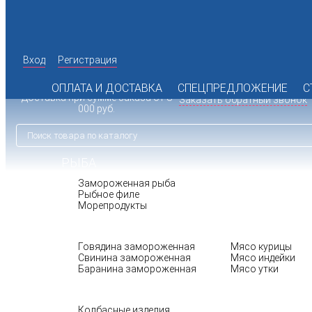
Вход
Регистрация
142 98 19
+7 (495)
Время работы офиса: пн.-пт. с
072 77 74
10:00 до 17:00
+7 (925)
ОПЛАТА И ДОСТАВКА
СПЕЦПРЕДЛОЖЕНИЕ
С
Доставка при сумме заказа от 8
Заказать обратный звонок
000 руб.
РЫБА
Замороженная рыба
Рыбное филе
Морепродукты
МЯСО
ПТИЦА
Говядина замороженная
Мясо курицы
Свинина замороженная
Мясо индейки
Баранина замороженная
Мясо утки
БАКАЛЕЯ
Колбасные изделия