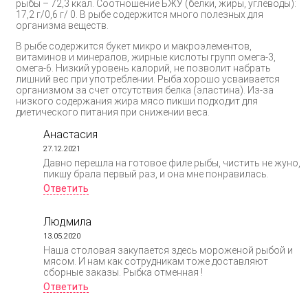
рыбы – 72,3 ккал. Соотношение БЖУ (белки, жиры, углеводы):
17,2 г/0,6 г/ 0. В рыбе содержится много полезных для
организма веществ.
В рыбе содержится букет микро и макроэлементов,
витаминов и минералов, жирные кислоты групп омега-3,
омега-6. Низкий уровень калорий, не позволит набрать
лишний вес при употреблении. Рыба хорошо усваивается
организмом за счет отсутствия белка (эластина). Из-за
низкого содержания жира мясо пикши подходит для
диетического питания при снижении веса.
Анастасия
27.12.2021
Давно перешла на готовое филе рыбы, чистить не жуно,
пикшу брала первый раз, и она мне понравилась.
Ответить
Людмила
13.05.2020
Наша столовая закупается здесь мороженой рыбой и
мясом. И нам как сотрудникам тоже доставляют
сборные заказы. Рыбка отменная !
Ответить