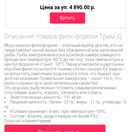
Цена за уп: 4 890.00
p.
Описание товара филе форели Трим Д
Мороженное филе форели – отличный выбор для тех, кто не
представляет своей жизни без обжаренной или запеченной
рыбы. Рыба замораживается в шоковой камере немецкого
бренда при температуре -40°С до тех пор, пока температура в
центре форели не станет -18°С. Перед упаковкой в картонные
коробки филе посыпается тонким слоем глазури. Ее задача –
не допустить окисления подкожного слоя, что бывает при
долгом хранении. Правильная заморозка – залог того, что
рыба сохранит все свои питательные свойства.
Эту красную рыбу можно готовить самыми различными
способами: варить, жарить, запекать или солить.
Энергетическая ценность - 191 кКал.
Пищевая ценность - белки - 23 гр., жиры - 11 гр., углеводы - 0
гр.
Условия хранения - 8 мес. при температуре -18*С.
Состав - форель, вода (глазурь не более 5%).
Пока нет комментариев