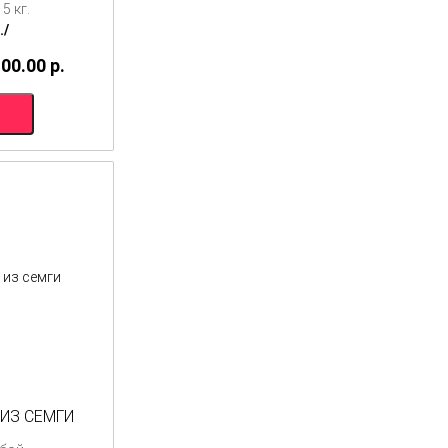
5 кг.
./
100.00
p.
ИЗ СЕМГИ