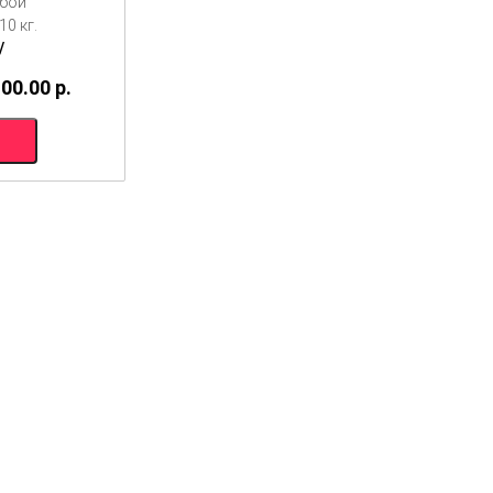
ибой
0 кг.
/
100.00
p.