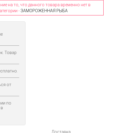
е на то, что данного товара временно нет в
атегории -
ЗАМОРОЖЕННАЯ РЫБА
не
к. Товар
сплатно.
ься от
ии по
 в
Доставка