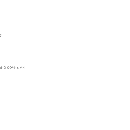
е.
льно сочными.