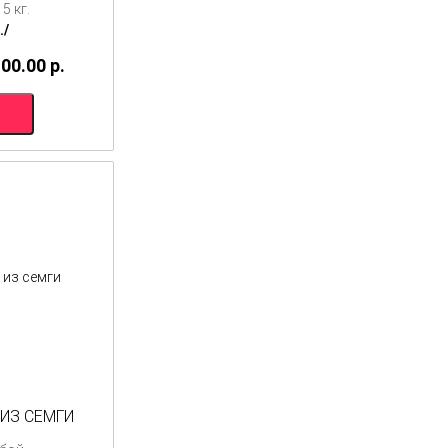
5 кг.
./
100.00
p.
ИЗ СЕМГИ