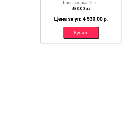
Расфасовка: 10 кг.
453.00
p./
Цена за уп: 4 530.00
p.