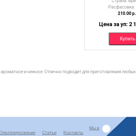
Страна: Фр
Расфасовка: 1
210.00
p.
Цена за уп: 2 
, ароматное и нежное. Отлично подходит для приготовления любых
Мы в
Спецпредложение
Статьи
Контакты