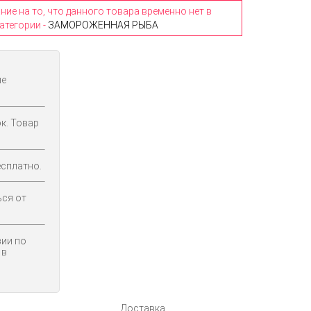
е на то, что данного товара временно нет в
атегории -
ЗАМОРОЖЕННАЯ РЫБА
не
к. Товар
сплатно.
ься от
ии по
 в
Доставка