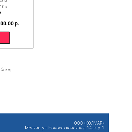
ибой
0 кг.
/
100.00
p.
 блюд.
ООО «КОЛМАР»
Москва
,
ул. Новохохловская д. 14, стр. 1