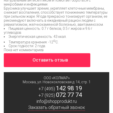
натуральным антисептиком и помогает бороться с
микробами и инфекциями.
Брусника улучшает зрение, укрепляет клеточные мембраны,
снижает воспаления, способствует понижению температуры
при сильном жаре. Ягода прекрасно тонизирует организм, ее
рекомендуют включать в ежедневный рацион людям с
ревматизмом, желчнокаменной болезнью, авитаминозом.
Пищевая ценность: 0.7 г белков, 0.5 г жиров и 9.6 г
углеводов.
Энергетическая ценность: 43 ккал.
о
Температура хранения: -12
С.
Срок годности: 2 года.
Пока нет комментариев
Оставить отзыв
ООО «КОЛМАР»
Москва
,
ул. Новохохловская д. 14, стр. 1
142 98 19
+7 (495)
072 77 74
+7 (925)
info@shopprodukt.ru
Заказать обратный звонок