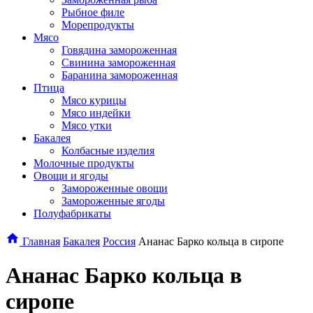
Рыбное филе
Морепродукты
Мясо
Говядина замороженная
Свинина замороженная
Баранина замороженная
Птица
Мясо курицы
Мясо индейки
Мясо утки
Бакалея
Колбасные изделия
Молочные продукты
Овощи и ягоды
Замороженные овощи
Замороженные ягоды
Полуфабрикаты
Главная
Бакалея
Россия
Ананас Барко кольца в сиропе
Ананас Барко кольца в
сиропе