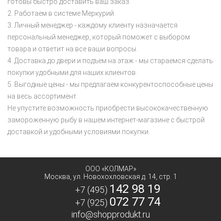
готовы быстро доставить ваш заказ.
Работаем в системе Меркурий.
Личный менеджер - каждому клиенту назначается
персональный менеджер, который поможет с выбором
товара и ответит на все ваши вопросы.
Доставка до двери и подъем на этаж - мы стараемся сделать
покупки удобными для наших клиентов.
Выгодные цены - мы предлагаем конкурентоспособные цены
на весь ассортимент.
Не упустите возможность приобрести высококачественную
замороженную рыбу в нашем интернет-магазине с быстрой
доставкой и удобными условиями покупки.
ООО «КОЛМАР»
Москва
,
ул. Новохохловская д. 14, стр. 1
142 98 19
+7 (495)
072 77 74
+7 (925)
info@shopprodukt.ru