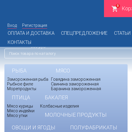
0
Кор
Вход
Регистрация
142 98 19
+7 (495)
Время работы офиса: пн.-пт. с
ОПЛАТА И ДОСТАВКА
СПЕЦПРЕДЛОЖЕНИЕ
СТАТЬИ
072 77 74
+7 (925)
10:00 до 17:00
Доставка при сумме заказа от 8
КОНТАКТЫ
Заказать обратный звонок
000 руб.
РЫБА
МЯСО
Замороженная рыба
Говядина замороженная
Рыбное филе
Свинина замороженная
Морепродукты
Баранина замороженная
ПТИЦА
БАКАЛЕЯ
Мясо курицы
Колбасные изделия
Мясо индейки
МОЛОЧНЫЕ ПРОДУКТЫ
Мясо утки
ОВОЩИ И ЯГОДЫ
ПОЛУФАБРИКАТЫ