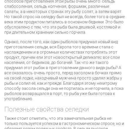
способов приготовления этой рыбы очень много: сельдь
слабосоленая, сельдь копченая, форшмак, различные
салаты, а в некоторых странах эту рыбу солят, а затем варят.
Но такой спрос на селедку был не всегда, более того в средние
века этим продуктом питались в основном бедняки. Это было
обусловлено с тем, что эта рыба была дешевой, костлявой и
при длительном хранении сильно горчила.
Однако, после того, как один рыболов придумал новый вид
приготовления сельди, вся Европа того времени стала с
наслаждением и в огромных количествах потреблять этот
продукт, причем ели этот новооткрытый деликатес все слои
населения, от бедняков, до богачей. Так что же такого
придумал этот рыбак в приготовлении данного вида рыбы? А
все оказалось очень просто, перед засолом в бочках прямо
на своей лодке, находчивый мужчина просто удалял жабры у
рыбы и солил её, как и прежде. Благодаря этому нехитрому
способу засола сельди она не портилась и не горчила, а пока
рыболов возвращался в порт, то рыба уже была готова к
употреблению.
Полезные свойства селедки
Также стоит отметить, что эта замечательная рыбка не
только пользуется успехом в гастрономическом спросе, но и
обладает рядом полезных свойств. В сельди высокое