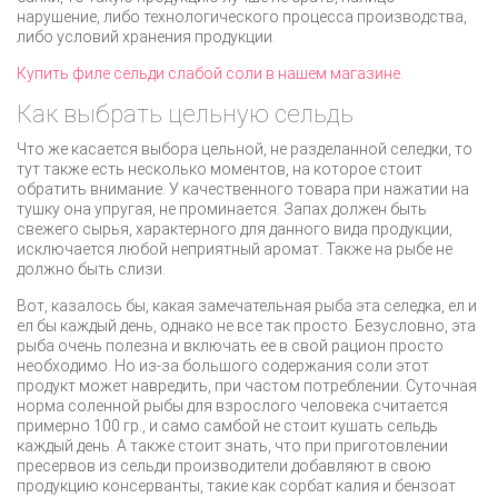
нарушение, либо технологического процесса производства,
либо условий хранения продукции.
Купить филе сельди слабой соли в нашем магазине.
Как выбрать цельную сельдь
Что же касается выбора цельной, не разделанной селедки, то
тут также есть несколько моментов, на которое стоит
обратить внимание. У качественного товара при нажатии на
тушку она упругая, не проминается. Запах должен быть
свежего сырья, характерного для данного вида продукции,
исключается любой неприятный аромат. Также на рыбе не
должно быть слизи.
Вот, казалось бы, какая замечательная рыба эта селедка, ел и
ел бы каждый день, однако не все так просто. Безусловно, эта
рыба очень полезна и включать ее в свой рацион просто
необходимо. Но из-за большого содержания соли этот
продукт может навредить, при частом потреблении. Суточная
норма соленной рыбы для взрослого человека считается
примерно 100 гр., и само самбой не стоит кушать сельдь
каждый день. А также стоит знать, что при приготовлении
пресервов из сельди производители добавляют в свою
продукцию консерванты, такие как сорбат калия и бензоат