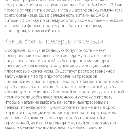
содержание поли насыщенных кислот Омега-6 и Омега-3. Они
помогают укрепить сосуды и повышают уровень иммунитета
всего организма. Еще в селедке есть витамины Е,А,В и
витамин D. Сельдь по своему составу схожа с такими рыбами
как семга и форель, поэтому она богата кальцием,
фосфором, магнием и йодом.
Как выбрать пресервы из сельди
В современной кухне большую популярность имеют
пресервы, приготовленные из сельди. Ну а кто не любит
разделанные кусочки этой рыбы, в пряном маринаде и
специях, которые аккуратно упакованы в специальные
пластиковые контейнеры. Существует распространённое
заблуждение, что при приготовлении пресервов
производитель используют щелочь, чтобы растворить кости
у рыбы, однако это не так. Для размягчения костей у рыбы
используют специальный солевой раствор тузлук, в который
помимо соли добавляют лимонную и уксусную кислоту.
Чтобы в магазине выбрать качественные пресервы из
селедки, прежде всего, нужно обратить внимание на срок
годности продукции и условиях хранения товара в самом
магазине. А также упаковка должна быть не мятой и
герметичной, ну и если вы увидите мутный раствор внутри
банки, то такую продукцию лучше не брать, налицо