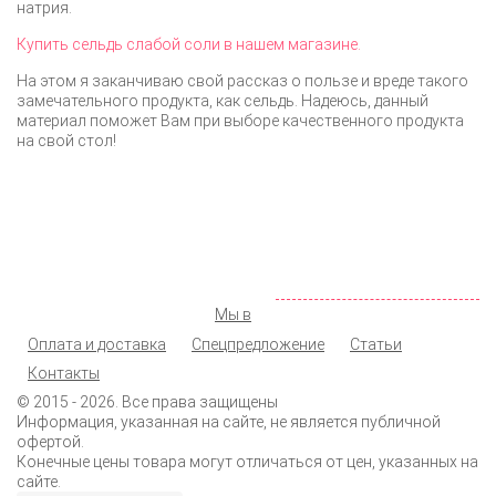
натрия.
Купить сельдь слабой соли в нашем магазине.
На этом я заканчиваю свой рассказ о пользе и вреде такого
замечательного продукта, как сельдь. Надеюсь, данный
материал поможет Вам при выборе качественного продукта
на свой стол!
ООО «КОЛМАР»
Москва
,
ул. Новохохловская д. 14, стр. 1
142 98 19
+7 (495)
072 77 74
+7 (925)
info@shopprodukt.ru
Заказать обратный звонок
Мы в
Оплата и доставка
Спецпредложение
Статьи
Контакты
© 2015
- 2026. Все права защищены
Информация, указанная на сайте, не является публичной
офертой.
Конечные цены товара могут отличаться от цен, указанных на
сайте.