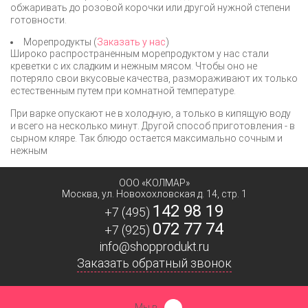
обжаривать до розовой корочки или другой нужной степени
готовности.
Морепродукты (
Заказать у нас
)
Широко распространенным морепродуктом у нас стали
креветки с их сладким и нежным мясом. Чтобы оно не
потеряло свои вкусовые качества, размораживают их только
естественным путем при комнатной температуре.
При варке опускают не в холодную, а только в кипящую воду
и всего на несколько минут. Другой способ приготовления - в
сырном кляре. Так блюдо остается максимально сочным и
нежным
ООО «КОЛМАР»
Москва
,
ул. Новохохловская д. 14, стр. 1
142 98 19
+7 (495)
072 77 74
+7 (925)
info@shopprodukt.ru
Заказать обратный звонок
Мы в