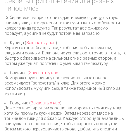
Секреты приготовления для разных
типов мяса
Собираетесь вы приготовить диетическую курицу, сытную
свинину или даже креветки - стоит учитывать особенности
каждого вида продукта. Так результат вас ожидаемо
порадует, а усилия не будут потрачены напрасно.
Курица (
Заказать у нас
)
Курицу готовят без крышки, чтобы мясо было нежным,
сладким и сочным. Если она не успела достаточно оттаять, то
быстро обжаривают на сильном огне с разных сторон, а
потом уже тушат, постепенно уменьшая температуру.
Свинина (
Заказать у нас
)
Замороженную свинину профессиональные повара
рекомендуют "запечатать" в кляр. Для этого можно
использовать муку или сыр, а также традиционный кляр из
муки и яиц.
Говядина (
Заказать у нас
)
Даже если нет времени хорошо разморозить говядину, надо
хотя бы промыть куски водой. Затем нарезают мясо на
тонкие ломтики для обжарки. Каждую сторону вначале лишь
припускают до посветления, чтобы сохранить сок внутри.
Затем можно переворачивать снова, добавлять специи и