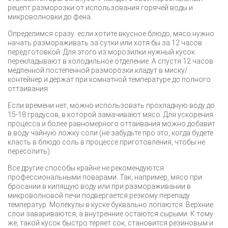
рецепт разморозки от использования горячей воды и
микроволновки до фена.
Определимся сразу: если хотите вкусное блюдо, мясо нужно
начать размораживать за сутки или хотя бы за 12 часов
перед готовкой. Для этого из морозилки нужный кусок
перекладывают в холодильное отделение. А спустя 12 часов
медленной постепенной разморозки кладут в миску/
контейнер и держат при комнатной температуре до полного
оттаивания.
Если времени нет, можно использовать прохладную воду до
15-18 градусов, в которой замачивают мясо. Для ускорения
процесса и более равномерного оттаивания можно добавит
в воду чайную ложку соли (не забудьте про это, когда будете
класть в блюдо соль в процессе приготовления, чтобы не
пересолить).
Все другие способы крайне не рекомендуются
профессиональными поварами. Так, например, мясо при
бросании в кипящую воду или при размораживании в
микроволновой печи подвергается резкому перепаду
температур. Молекулы в куске буквально лопаются. Верхние
слои завариваются, а внутренние остаются сырыми. К тому
же, такой кусок быстро теряет сок, становится резиновым и