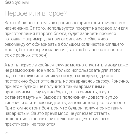
безвкусным.
Первое или второе?
Важный нюанс в том, как правильно приготовить мясо - его
назначение. От того, используется продукт на первое или для
приготовления второго блюда, будет зависеть процесс
готовки. Например, для приготовления стейка мясо
рекомендуют обжаривать в большом количестве кипящего
масла, быстро переворачивая (так как бы запечатывается
сок с разных сторон).
А вот в первое в крайнем случае можно опустить в воду даже
не размороженное мясо. Только использовать для этого
надо не теплую или кипящую воду, а холодную, где оно
постепенно будет оттаивать, не завариваясь сверху. Конечно,
при этом бульон не получится таким ароматным и
прозрачным. Пену нужно будет долго снимать, а суп
останется мутным. Выход из положения - довести суп до
кипения и слить всю жидкость, заполнив кастрюлю заново.
При этом не стоит бояться, что бульон получится не таким
наваристым. За это время мясо не успевает оттаять
полностью, а значит, питательные вещества из него
практически не теряются.