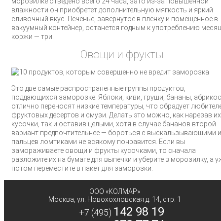
морозилке отведено всего 24 часа, зато из-за повышенной
влажности он приобретет дополнительную мягкость и яркий
сливочный вкус. Печенье, завернутое в пленку и помещенное в
вакуумный контейнер, останется годным к употреблению месяц
коржи — три.
Овощи и фрукты
Это две самые распространенные группы продуктов,
поддающихся заморозке. Яблоки, киви, груши, бананы, абрико
отлично переносят низкие температуры, что обрадует любител
фруктовых десертов и смузи. Делать это можно, как нарезав их
кусочки, так и оставив целыми, хотя в случае бананов второй
вариант предпочтительнее — бороться с выскальзывающими 
пальцев ломтиками не всякому понравится. Если вы
замораживаете овощи и фрукты кусочками, то сначала
разложите их на бумаге для выпечки и уберите в морозилку, а у
потом переместите в пакет для заморозки.
ООО «КОЛМАР»
Москва
,
ул. Новохохловская д. 14, стр. 1
142 98 19
+7 (495)