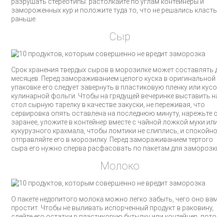
разрушать стереотипы: растолкайте по углам контейнеры и
замороженных кур и положите туда то, что не решались класть
раньше.
Сыр
Срок хранения твердых сыров в морозилке может составлять 
месяцев. Перед замораживанием целого куска в оригинальной
упаковке его следует завернуть в пластиковую пленку или кусо
кулинарной фольги. Чтобы на грядущей вечеринке выставить н
стол сырную тарелку в качестве закуски, не переживая, что
сервировка опять оставлена на последнюю минуту, нарежьте 
заранее, уложите в контейнер вместе с чайной ложкой муки ил
кукурузного крахмала, чтобы ломтики не слиплись, и спокойн
отправляйте его в морозилку. Перед замораживанием тертого
сыра его нужно сперва расфасовать по пакетам для заморозк
Молоко
О пакете недопитого молока можно легко забыть, чего оно вам
простит. Чтобы не выливать испорченный продукт в раковину,
слейте его остатки в пластиковую бутылку или контейнер, пот