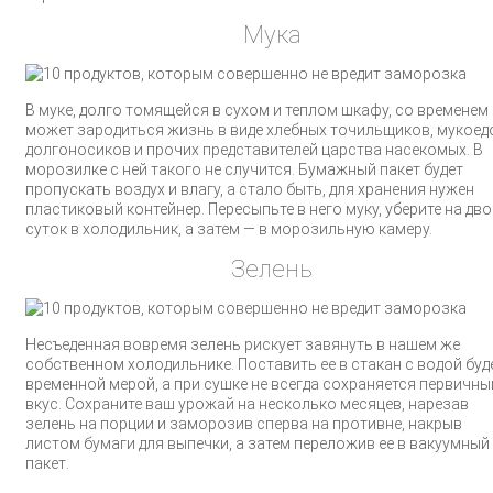
Мука
В муке, долго томящейся в сухом и теплом шкафу, со временем
может зародиться жизнь в виде хлебных точильщиков, мукоед
долгоносиков и прочих представителей царства насекомых. В
морозилке с ней такого не случится. Бумажный пакет будет
пропускать воздух и влагу, а стало быть, для хранения нужен
пластиковый контейнер. Пересыпьте в него муку, уберите на дво
суток в холодильник, а затем — в морозильную камеру.
Зелень
Несъеденная вовремя зелень рискует завянуть в нашем же
собственном холодильнике. Поставить ее в стакан с водой буд
временной мерой, а при сушке не всегда сохраняется первичны
вкус. Сохраните ваш урожай на несколько месяцев, нарезав
зелень на порции и заморозив сперва на противне, накрыв
листом бумаги для выпечки, а затем переложив ее в вакуумный
пакет.