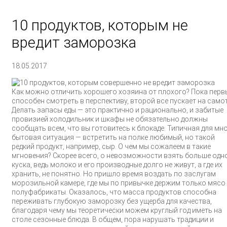
10 продуктов, которым не
вредит заморозка
18.05.2017
Как можно отличить хорошего хозяина от плохого? Пока перв
способен смотреть в перспективу, второй все пускает на самот
Делать запасы еды — это практично и рационально, и забитые
провизией холодильник и шкафы не обязательно должны
сообщать всем, что вы готовитесь к блокаде. Типичная для мн
бытовая ситуация — встретить на полке любимый, но такой
редкий продукт, например, сыр. О чем мы сожалеем в такие
мгновения? Скорее всего, о невозможности взять больше одн
куска, ведь молоко и его производные долго не живут, а где их
хранить, не понятно. Но пришло время воздать по заслугам
морозильной камере, где мы по привычке держим только мясо
полуфабрикаты. Оказалось, что масса продуктов способна
переживать глубокую заморозку без ущерба для качества,
благодаря чему мы теоретически можем круглый год иметь на
столе сезонные блюда. В общем, пора нарушать традиции и