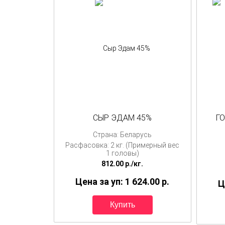
СЫР ЭДАМ 45%
Г
Страна: Беларусь
Расфасовка: 2 кг. (Примерный вес
1 головы)
812.00
p./
кг.
Цена за уп: 1 624.00
p.
Ц