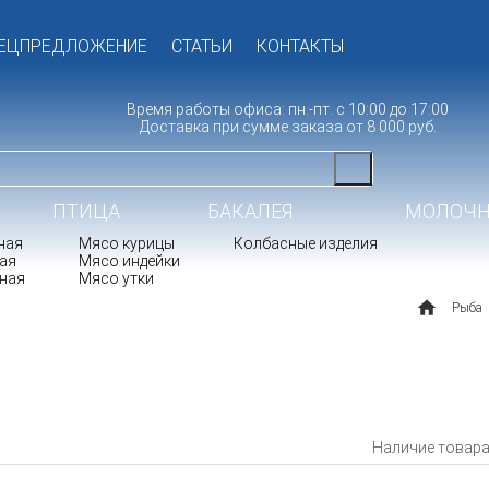
ЕЦПРЕДЛОЖЕНИЕ
СТАТЬИ
КОНТАКТЫ
Время работы офиса: пн.-пт. с 10:00 до 17:00
Доставка при сумме заказа от 8 000 руб.
ПТИЦА
БАКАЛЕЯ
МОЛОЧН
ная
Мясо курицы
Колбасные изделия
ая
Мясо индейки
ная
Мясо утки
ПОЛУФАБРИКАТЫ
Рыба
Наличие товара