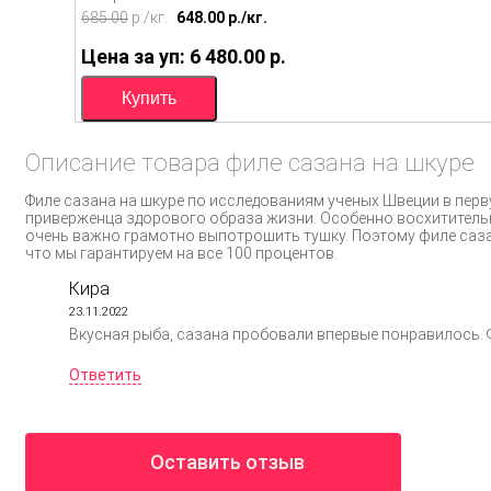
685.00
p./
кг.
648.00
p./
кг.
Цена за уп: 6 480.00
p.
Описание товара филе сазана на шкуре
Филе сазана на шкуре по исследованиям ученых Швеции в пер
приверженца здорового образа жизни. Особенно восхититель
очень важно грамотно выпотрошить тушку. Поэтому филе сазан
что мы гарантируем на все 100 процентов.
Кира
23.11.2022
Вкусная рыба, сазана пробовали впервые понравилось. Ф
Ответить
Оставить отзыв