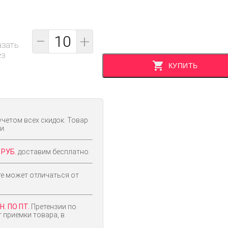
−
+
азать
ез
КУПИТЬ
учетом всех скидок. Товар
и.
 РУБ.
доставим бесплатно.
е может отличаться от
. ПО ПТ.
Претензии по
 приемки товара, в