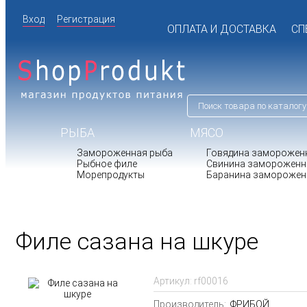
Вход
Регистрация
ОПЛАТА И ДОСТАВКА
СП
РЫБА
МЯСО
Замороженная рыба
Говядина заморожен
Рыбное филе
Свинина замороженн
Морепродукты
Баранина заморожен
Филе сазана на шкуре
Артикул:
rf00016
Производитель:
ФРИБОЙ