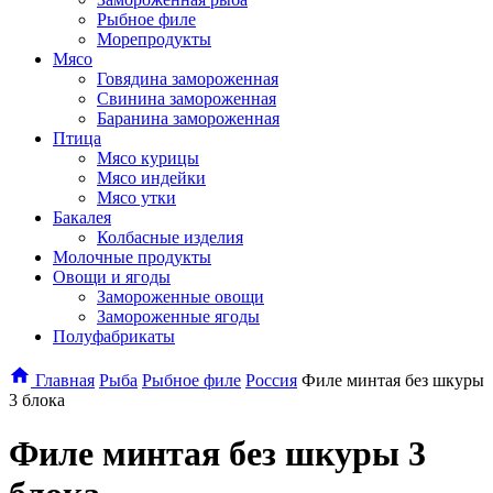
Рыбное филе
Морепродукты
Мясо
Говядина замороженная
Свинина замороженная
Баранина замороженная
Птица
Мясо курицы
Мясо индейки
Мясо утки
Бакалея
Колбасные изделия
Молочные продукты
Овощи и ягоды
Замороженные овощи
Замороженные ягоды
Полуфабрикаты
Главная
Рыба
Рыбное филе
Россия
Филе минтая без шкуры
3 блока
Филе минтая без шкуры 3