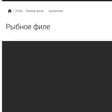
Рыба
Рыбное филе
Аргентина
Рыбное филе
Акция -5%
ФИЛЕ ХЕКА БЕЗ ШКУРЫ 60-120
Производитель: Аргентина
Расфасовка: 7 кг. (1 пласт)
505.00
535.00
p.
/
кг.
p.
/
кг.
Цена за уп.: 3 535.00
p.