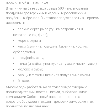
профильной для нас нише.
В наличии на базе всегда свыше 500 наименований
продукции проверенных и надежных российских и
зарубежных брендов. В каталоге представлены в широком
ассортименте:
разные сорта рыба (тушка потрошеная и
непотрошеная, филе);
морепродукты;
мясо (свинина, говядина, баранина, кролик,
субпродукты);
полуфабрикаты;
птица (индейка, утка, курица тушка и части тушки)
молоко и сыры;
овощи и фрукты, включая популярные смеси;
бакалея.
Многие годы работаем на партнерскихдоговорах с
производителями, поставщиками, рыболовецкими
компаниями.Собственный парк транспортных
средств,оборудованных для перевозки замороженных
продуктов, позволяет нам: