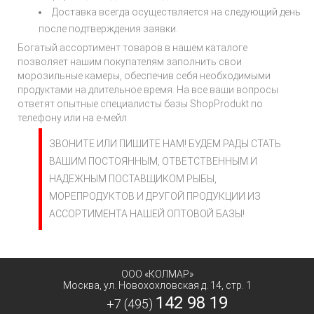
Доставка всегда осуществляется на следующий день
после подтверждения заявки.
Богатый ассортимент товаров в нашем каталоге
позволяет нашим покупателям заполнить свои
морозильные камеры, обеспечив себя необходимыми
продуктами на длительное время. На все ваши вопросы
ответят опытные специалисты базы ShopProdukt по
телефону или на е-мейл.
ЗВОНИТЕ ИЛИ ПИШИТЕ НАМ! БУДЕМ РАДЫ СТАТЬ
ВАШИМ ПОСТОЯННЫМ, ОТВЕТСТВЕННЫМ И
НАДЕЖНЫМ ПОСТАВЩИКОМ РЫБЫ,
МОРЕПРОДУКТОВ И ДРУГОЙ ПРОДУКЦИИ ИЗ
АССОРТИМЕНТА НАШЕЙ ОПТОВОЙ БАЗЫ!
ООО «КОЛМАР»
Москва
,
ул. Новохохловская д. 14, стр. 1
142 98 19
+7 (495)