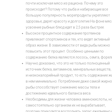
почти исключая мясо из рациона. Почему это
происходит? Потому что рыба и набирающие все
большую популярность морепродукты укрепляют
здоровье, дарят красоту и долголетие.На фоне мяс
усвоение рыбных блюд идет в 2,5 раза быстрее.
Высокое процентное содержание протеинов
привлекает спортсменов и тех, кто ведет активный
образ жизни. В зависимости от вида рыбы можно
повысить этот процент. Особенно ценными по
содержанию белка являются лосось, семга, форел
Научно доказано, что это не только полноценный
источник белка, витаминов, минеральных веществ,
и низкокалорийный продукт, то есть содержание ж
в нем минимально. Потребление даже самой жирн
рыбы способствует снижению массы тела и
достижению идеального баланса веса.
Необходимы для жизни человека аминокислоты, н
самостоятельно организм их не вырабатывает,
поэтому приходится восполнять запас ежедневно 