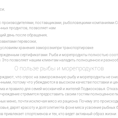
си;
 с производителями, поставщиками, рыболовецкими компаниями.С
ных продуктов, позволяет нам:
щий день после обращения;
равилами перевозки;
 условиям хранения заморозкипри транспортировке.
вержденным сертификатами. Рыба и морепродукты полностью соот
в. Это позволяет нашим клиентам наладить полноценное и разноо
О пользе рыбы и морепродуктов
рждают, что спрос на замороженную рыбу и морепродукты не сни
нными, потому что убеждаются в высоком качестве поставки и це
рма и правило для семей москвичей и жителей Подмосковья. Отказ
учреждение стремится предоставить своим гостям полноценное пи
ых меню, почти исключая мясо из рациона. Почему это происход
ье, дарят красоту и долголетие.На фоне мяса усвоение рыбных бл
 привлекает спортсменов и тех, кто ведет активный образ жизни