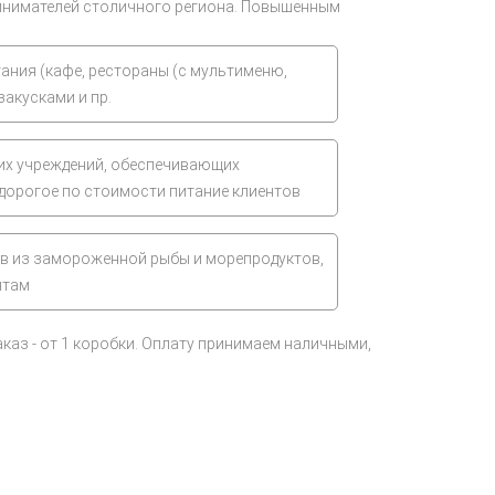
ринимателей столичного региона. Повышенным
ания (кафе, рестораны (с мультименю,
закусками и пр.
ких учреждений, обеспечивающих
едорогое по стоимости питание клиентов
в из замороженной рыбы и морепродуктов,
нтам
каз - от 1 коробки. Оплату принимаем наличными,