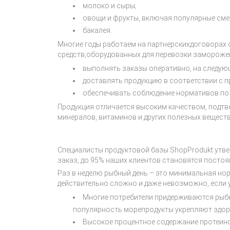
молоко и сыры;
овощи и фрукты, включая популярные сме
бакалея.
Многие годы работаем на партнерскихдоговорах
средств,оборудованных для перевозки заморожен
выполнять заказы оперативно, на следую
доставлять продукцию в соответствии с п
обеспечивать соблюдение нормативов по
Продукция отличается высоким качеством, подт
минералов, витаминов и других полезных вещест
Специалисты продуктовой базы ShopProdukt утве
заказ, до 95% наших клиентов становятся постоя
Раз в неделю рыбный день – это минимальная но
действительно сложно и даже невозможно, если 
Многие потребители придерживаются рыбн
популярность морепродукты укрепляют здоров
Высокое процентное содержание протеинов