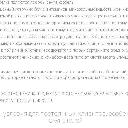
елка являются лосось, семга, форель.
оценный источник белка, витаминов, минеральных веществ, но и н
ирной рыбы способствует снижению массы тела и достижению иде
лоты, но самостоятельно организм их не вырабатывает, поэтому 
ительно ценнее, чем мясо, потому что аминокислот в нихнамного 
ьной ткани рыба легко и быстро усваивается. В основном в проду
римый необходимый для костей и суставов желатин, особенно поле
в той или иной степени содержится в любых сортах, - это вредно.
обствуют снижению, а не набору веса, питают клетки мозга, улуч
нимизация рисков возникновения и развития любых заболеваний,
дей, которые питаются рыбой и морепродуктами, на 60% меньше с
ВСЕХ ОТНОШЕНИЯХ ПРОДУКТА ПРОСТО НЕ ОБОЙТИСЬ ЧЕЛОВЕКУ, 
АСОТУ, ПРОДЛИТЬ ЖИЗНЬ!
, условия для постоянных клиентов, особ
покупателей