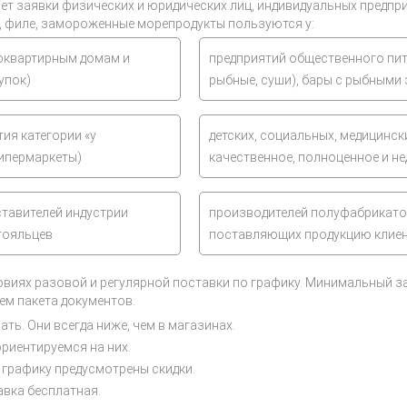
ет заявки физических и юридических лиц, индивидуальных предп
 филе, замороженные морепродукты пользуются у:
гоквартирным домам и
предприятий общественного пит
упок)
рыбные, суши), бары с рыбными 
ия категории «у
детских, социальных, медицинс
гипермаркеты)
качественное, полноценное и н
ставителей индустрии
производителей полуфабрикато
тояльцев
поставляющих продукцию клие
виях разовой и регулярной поставки по графику. Минимальный за
ем пакета документов.
ть. Они всегда ниже, чем в магазинах.
ориентируемся на них.
 графику предусмотрены скидки.
авка бесплатная.