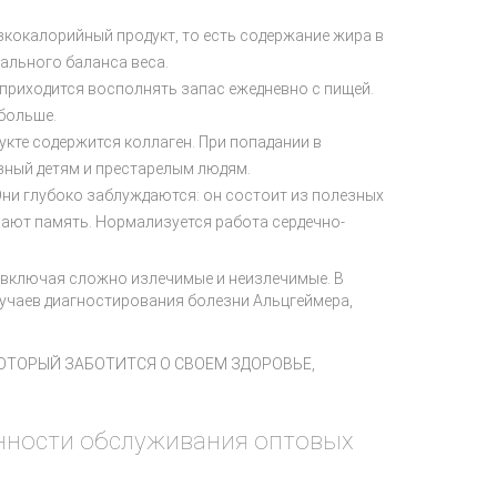
изкокалорийный продукт, то есть содержание жира в
ального баланса веса.
приходится восполнять запас ежедневно с пищей.
больше.
кте содержится коллаген. При попадании в
зный детям и престарелым людям.
 Они глубоко заблуждаются: он состоит из полезных
шают память. Нормализуется работа сердечно-
 включая сложно излечимые и неизлечимые. В
лучаев диагностирования болезни Альцгеймера,
КОТОРЫЙ ЗАБОТИТСЯ О СВОЕМ ЗДОРОВЬЕ,
енности обслуживания оптовых