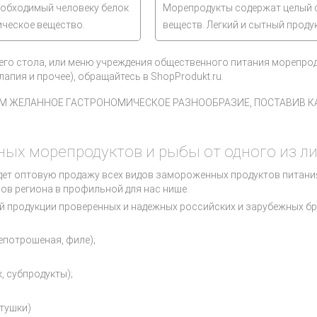
еобходимый человеку белок
Морепродукты содержат целый с
ическое вещество.
веществ. Легкий и сытный проду
оего стола, или меню учреждения общественного питания морепр
илапия и прочее), обращайтесь в ShopProdukt.ru.
М ЖЕЛАННОЕ ГАСТРОНОМИЧЕСКОЕ РАЗНООБРАЗИЕ, ПОСТАВИВ К
ых морепродуктов и рыбы от одного из л
едет оптовую продажу всех видов замороженных продуктов питания
ров региона в профильной для нас нише.
ий продукции проверенных и надежных российских и зарубежных бр
епотрошеная, филе);
, субпродукты);
 тушки)