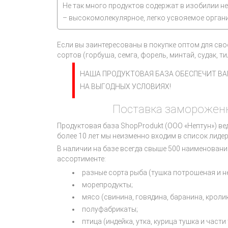
Не так много продуктов содержат в изобилии н
– высокомолекулярное, легко усвояемое орган
Если вы заинтересованы в покупке оптом для св
сортов (горбуша, семга, форель, минтай, судак, т
НАША ПРОДУКТОВАЯ БАЗА ОБЕСПЕЧИТ ВА
НА ВЫГОДНЫХ УСЛОВИЯХ!
Поставка замороженн
Продуктовая база ShopProdukt (ООО «Нептун») в
более 10 лет мы неизменно входим в список лиде
В наличии на базе всегда свыше 500 наименован
ассортименте:
разные сорта рыба (тушка потрошеная и н
морепродукты;
мясо (свинина, говядина, баранина, кролик
полуфабрикаты;
птица (индейка, утка, курица тушка и части