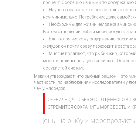
процент. Особенно ценными по содержанию б
Научно доказано, что это не только полн
нем минимально. Потребление даже самой ж
Необходимы для жизни человека аминокис
В этом отношении рыба и морепродукты знач
Благодаря низкому содержанию соединител
желудок он почти сразу переходит в раство
Многие полагают, что рыбий жир, который 
моно- и полиненасыщенных кислот. Они спос
сосудистой системы.
Медики утверждают, что рыбный рацион – это ми
частности, по наблюдениям исследователей у лю
чем у мясоедов!
ОЧЕВИДНО, ЧТО БЕЗ ЭТОГО ЦЕННОГО ВО 
СТРЕМИТСЯ СОХРАНИТЬ МОЛОДОСТЬ И КР
Цены на рыбу и морепродукты