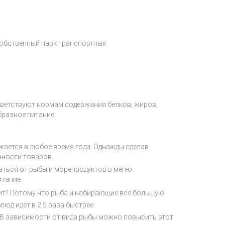
обственный парк транспортных
ветствуют нормам содержания белков, жиров,
бразное питание.
жается в любое время года. Однажды сделав
нности товаров.
аться от рыбы и морепродуктов в меню
тание.
ит? Потому что рыба и набирающие все большую
юд идет в 2,5 раза быстрее.
. В зависимости от вида рыбы можно повысить этот