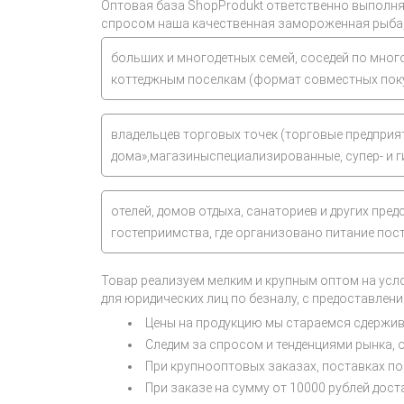
Оптовая база ShopProdukt ответственно выполня
спросом наша качественная замороженная рыба,
больших и многодетных семей, соседей по мно
коттеджным поселкам (формат совместных пок
владельцев торговых точек (торговые предприят
дома»,магазиныспециализированные, супер- и 
отелей, домов отдыха, санаториев и других пред
гостеприимства, где организовано питание пос
Товар реализуем мелким и крупным оптом на усло
для юридических лиц по безналу, с предоставлени
Цены на продукцию мы стараемся сдержива
Следим за спросом и тенденциями рынка, 
При крупнооптовых заказах, поставках по
При заказе на сумму от 10000 рублей дост