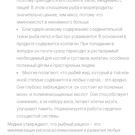
поэтому приходится восполнять запас ежедневно с
пищей. В этом отношении рыба и морепродукты
значительно ценнее, чем мясо, потому что
аминокислот в нихнамного больше.
Благодаря низкому содержанию соединительной
ткани рыба легко и быстро усваивается. В основном в
продукте содержится коллаген. При попадании в
желудок он почти сразу переходит в растворимый
необходимый для костей и суставов желатин, особенно
полезный детям и престарелым людям.
Многие полагают, что рыбий жир, который в той или
иной степени содержится в любых сортах, - это вредно.
Они глубоко заблуждаются: он состоит из полезных
моно- и полиненасыщенных кислот. Они способствуют
снижению, а не набору веса, питают клетки мозга,
улучшают память. Нормализуется работа сердечно-
сосудистой системы.
Медики утверждают, что рыбный рацион – это
минимизация рисков возникновения и развития любых