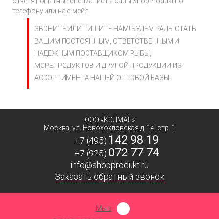
ответят опытные специалисты базы ShopProdukt по
телефону или на е-мейл.
ЗВОНИТЕ ИЛИ ПИШИТЕ НАМ! БУДЕМ РАДЫ СТАТЬ
ВАШИМ ПОСТОЯННЫМ, ОТВЕТСТВЕННЫМ И
НАДЕЖНЫМ ПОСТАВЩИКОМ РЫБЫ,
МОРЕПРОДУКТОВ И ДРУГОЙ ПРОДУКЦИИ ИЗ
АССОРТИМЕНТА НАШЕЙ ОПТОВОЙ БАЗЫ!
ООО «КОЛМАР»
Москва
,
ул. Новохохловская д. 14, стр. 1
142 98 19
+7 (495)
072 77 74
+7 (925)
info@shopprodukt.ru
Заказать обратный звонок
Мы в