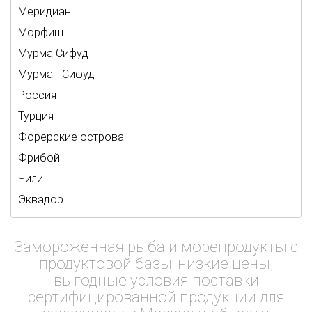
Меридиан
Морфиш
Мурма Сифуд
Мурман Сифуд
Россия
Турция
Форерские острова
Фрибой
Чили
Эквадор
Замороженная рыба и морепродукты с
продуктовой базы: низкие цены,
выгодные условия поставки
сертифицированной продукции для