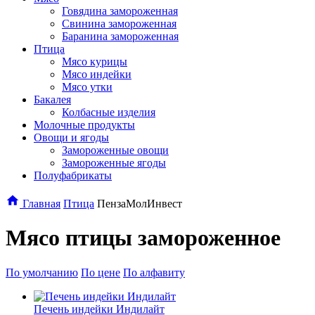
Говядина замороженная
Свинина замороженная
Баранина замороженная
Птица
Мясо курицы
Мясо индейки
Мясо утки
Бакалея
Колбасные изделия
Молочные продукты
Овощи и ягоды
Замороженные овощи
Замороженные ягоды
Полуфабрикаты
Главная
Птица
ПензаМолИнвест
Мясо птицы замороженное
По умолчанию
По цене
По алфавиту
Печень индейки Индилайт