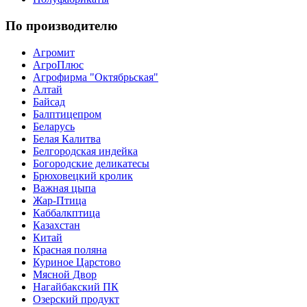
По производителю
Агромит
АгроПлюс
Агрофирма "Октябрьская"
Алтай
Байсад
Балптицепром
Беларусь
Белая Калитва
Белгородская индейка
Богородские деликатесы
Брюховецкий кролик
Важная цыпа
Жар-Птица
Каббалкптица
Казахстан
Китай
Красная поляна
Куриное Царстово
Мясной Двор
Нагайбакский ПК
Озерский продукт