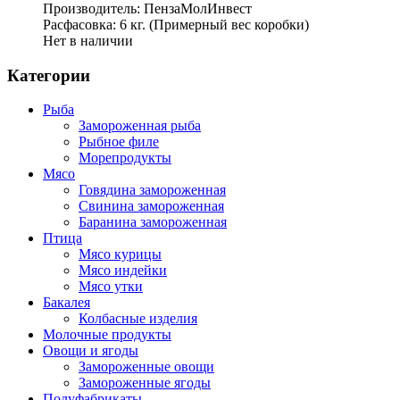
Производитель: ПензаМолИнвест
Расфасовка: 6 кг. (Примерный вес коробки)
Нет в наличии
Категории
Рыба
Замороженная рыба
Рыбное филе
Морепродукты
Мясо
Говядина замороженная
Свинина замороженная
Баранина замороженная
Птица
Мясо курицы
Мясо индейки
Мясо утки
Бакалея
Колбасные изделия
Молочные продукты
Овощи и ягоды
Замороженные овощи
Замороженные ягоды
Полуфабрикаты