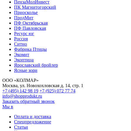
ПензаМолИнвест
ПК Магнитогорский
Приосколье
ПродМит
ПФ Октябрьская
ПФ Павловская
Ресурс юг
Россия
Ситно
Фабрика Птицы
Экомит
Экоптица
Ярославский бройлер
Ясные зори
ООО «КОЛМАР»
Москва
,
ул. Новохохловская д. 14, стр. 1
+7 (495)
142 98 19
+7 (925)
072 77 74
info@shopprodukt.ru
Заказать обратный звонок
Мы в
Оплата и доставка
Спецпредложение
Статьи