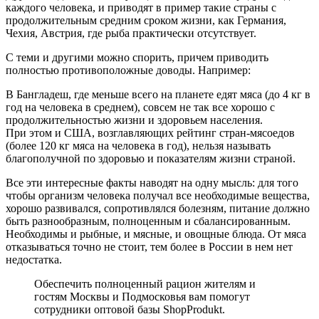
каждого человека, и приводят в пример такие страны с
продолжительным средним сроком жизни, как Германия,
Чехия, Австрия, где рыба практически отсутствует.
С теми и другими можно спорить, причем приводить
полностью противоположные доводы. Например:
В Бангладеш, где меньше всего на планете едят мяса (до 4 кг в
год на человека в среднем), совсем не так все хорошо с
продолжительностью жизни и здоровьем населения.
При этом и США, возглавляющих рейтинг стран-мясоедов
(более 120 кг мяса на человека в год), нельзя называть
благополучной по здоровью и показателям жизни страной.
Все эти интересные факты наводят на одну мысль: для того
чтобы организм человека получал все необходимые вещества,
хорошо развивался, сопротивлялся болезням, питание должно
быть разнообразным, полноценным и сбалансированным.
Необходимы и рыбные, и мясные, и овощные блюда. От мяса
отказываться точно не стоит, тем более в России в нем нет
недостатка.
Обеспечить полноценный рацион жителям и
гостям Москвы и Подмосковья вам помогут
сотрудники оптовой базы ShopProdukt.