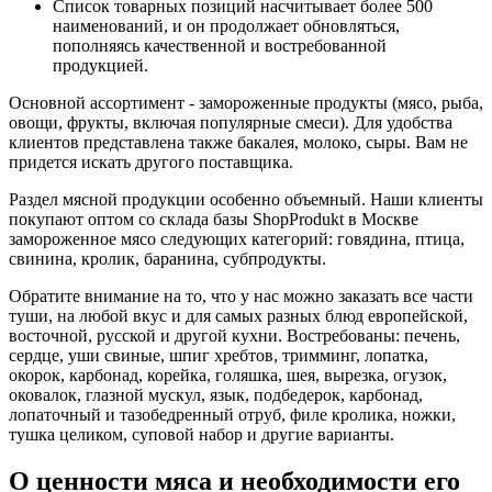
Список товарных позиций насчитывает более 500
наименований, и он продолжает обновляться,
пополняясь качественной и востребованной
продукцией.
Основной ассортимент - замороженные продукты (мясо, рыба,
овощи, фрукты, включая популярные смеси). Для удобства
клиентов представлена также бакалея, молоко, сыры. Вам не
придется искать другого поставщика.
Раздел мясной продукции особенно объемный. Наши клиенты
покупают оптом со склада базы ShopProdukt в Москве
замороженное мясо следующих категорий: говядина, птица,
свинина, кролик, баранина, субпродукты.
Обратите внимание на то, что у нас можно заказать все части
туши, на любой вкус и для самых разных блюд европейской,
восточной, русской и другой кухни. Востребованы: печень,
сердце, уши свиные, шпиг хребтов, тримминг, лопатка,
окорок, карбонад, корейка, голяшка, шея, вырезка, огузок,
оковалок, глазной мускул, язык, подбедерок, карбонад,
лопаточный и тазобедренный отруб, филе кролика, ножки,
тушка целиком, суповой набор и другие варианты.
О ценности мяса и необходимости его