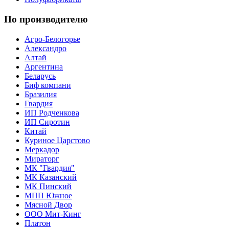
По производителю
Агро-Белогорье
Александро
Алтай
Аргентина
Беларусь
Биф компани
Бразилия
Гвардия
ИП Родченкова
ИП Сиротин
Китай
Куриное Царстово
Меркадор
Мираторг
МК "Гвардия"
МК Казанский
МК Пинский
МПП Южное
Мясной Двор
ООО Мит-Кинг
Платон