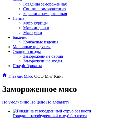
Говядина замороженная
Свинина замороженная
Баранина замороженная
Птица
Мясо курицы
Мясо индейки
Мясо утки
Бакалея
Колбасные изделия
Молочные продукты
Овощи и ягоды
Замороженные овощи
Замороженные ягоды
Полуфабрикаты
Главная
Мясо
ООО Мит-Кинг
Замороженное мясо
По умолчанию
По цене
По алфавиту
Говядина тазобедренный отруб без кости