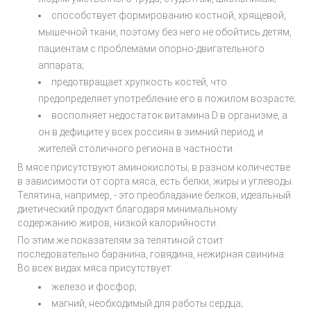
способствует формированию костной, хрящевой,
мышечной ткани, поэтому без него не обойтись детям,
пациентам с проблемами опорно-двигательного
аппарата;
предотвращает хрупкость костей, что
предопределяет употребление его в пожилом возрасте;
восполняет недостаток витамина D в организме, а
он в дефиците у всех россиян в зимний период, и
жителей столичного региона в частности.
В мясе присутствуют аминокислоты, в разном количестве
в зависимости от сорта мяса, есть белки, жиры и углеводы.
Телятина, например, - это преобладание белков, идеальный
диетический продукт благодаря минимальному
содержанию жиров, низкой калорийности.
По этим же показателям за телятиной стоит
последовательно баранина, говядина, нежирная свинина.
Во всех видах мяса присутствует:
железо и фосфор;
магний, необходимый для работы сердца;