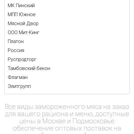
МК Пинский
МПП Южное
Мясной Двор
ООО Мит-Кинг
Платон
Россия
Руспродторг
Тамбовский бекон
Флагман
Элитгрупп
Все виды замороженного мяса на заказ
для вашего рациона и меню, доступные
цены в Москве и Подмосковье:
обеспечение оптовых поставок на