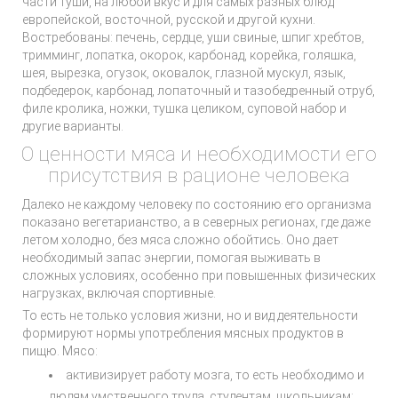
части туши, на любой вкус и для самых разных блюд
европейской, восточной, русской и другой кухни.
Востребованы: печень, сердце, уши свиные, шпиг хребтов,
тримминг, лопатка, окорок, карбонад, корейка, голяшка,
шея, вырезка, огузок, оковалок, глазной мускул, язык,
подбедерок, карбонад, лопаточный и тазобедренный отруб,
филе кролика, ножки, тушка целиком, суповой набор и
другие варианты.
О ценности мяса и необходимости его
присутствия в рационе человека
Далеко не каждому человеку по состоянию его организма
показано вегетарианство, а в северных регионах, где даже
летом холодно, без мяса сложно обойтись. Оно дает
необходимый запас энергии, помогая выживать в
сложных условиях, особенно при повышенных физических
нагрузках, включая спортивные.
То есть не только условия жизни, но и вид деятельности
формируют нормы употребления мясных продуктов в
пищю. Мясо:
активизирует работу мозга, то есть необходимо и
людям умственного труда, студентам, школьникам;