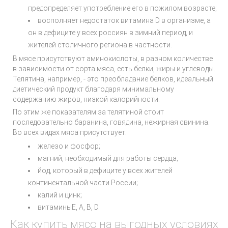
предопределяет употребление его в пожилом возрасте;
восполняет недостаток витамина D в организме, а
он в дефиците у всех россиян в зимний период, и
жителей столичного региона в частности.
В мясе присутствуют аминокислоты, в разном количестве
в зависимости от сорта мяса, есть белки, жиры и углеводы.
Телятина, например, - это преобладание белков, идеальный
диетический продукт благодаря минимальному
содержанию жиров, низкой калорийности.
По этим же показателям за телятиной стоит
последовательно баранина, говядина, нежирная свинина.
Во всех видах мяса присутствует:
железо и фосфор;
магний, необходимый для работы сердца;
йод, который в дефиците у всех жителей
континентальной части России;
калий и цинк;
витаминыЕ, А, В, D.
Как купить мясо на выгодных условиях