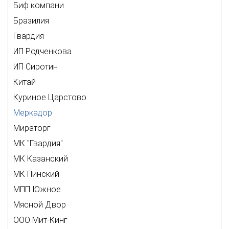
Биф компани
Бразилия
Гвардия
ИП Родченкова
ИП Сиротин
Китай
Куриное Царстово
Меркадор
Мираторг
МК "Гвардия"
МК Казанский
МК Пинский
МПП Южное
Мясной Двор
ООО Мит-Кинг