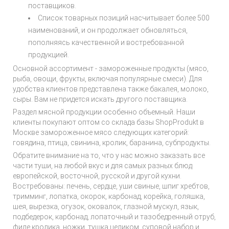
поставщиков.
Список товарных позиций насчитывает более 500
наименований, и он продолжает обновляться,
пополняясь качественной и востребованной
продукцией.
Основной ассортимент - замороженные продукты (мясо,
рыба, овощи, фрукты, включая популярные смеси). Для
удобства клиентов представлена также бакалея, молоко,
сыры. Вам не придется искать другого поставщика.
Раздел мясной продукции особенно объемный. Наши
клиенты покупают оптом со склада базы ShopProdukt в
Москве замороженное мясо следующих категорий:
говядина, птица, свинина, кролик, баранина, субпродукты.
Обратите внимание на то, что у нас можно заказать все
части туши, на любой вкус и для самых разных блюд
европейской, восточной, русской и другой кухни.
Востребованы: печень, сердце, уши свиные, шпиг хребтов,
тримминг, лопатка, окорок, карбонад, корейка, голяшка,
шея, вырезка, огузок, оковалок, глазной мускул, язык,
подбедерок, карбонад, лопаточный и тазобедренный отруб,
филе кролика, ножки, тушка целиком, суповой набор и