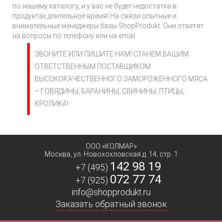
по нашему каталогу, и у вас не будет недостатка в
продуктах длительное время! На связи опытные и
внимательные менеджеры базы ShopProdukt. Они ответят
на вопросы по телефону или на email.
ЗВОНИТЕ ИЛИ ПИШИТЕ НАМ! СТАНЕМ ВАШИМ
ОТВЕТСТВЕННЫМ ПОСТАВЩИКОМ
ВЫСОКОКАЧЕСТВЕННОГО ЗАМОРОЖЕННОГО МЯСА
– ГОВЯДИНЫ, БАРАНИНЫ, СВИНИНЫ, ПТИЦЫ,
КРОЛИКА!
ООО «КОЛМАР»
Москва
,
ул. Новохохловская д. 14, стр. 1
142 98 19
+7 (495)
072 77 74
+7 (925)
info@shopprodukt.ru
Заказать обратный звонок