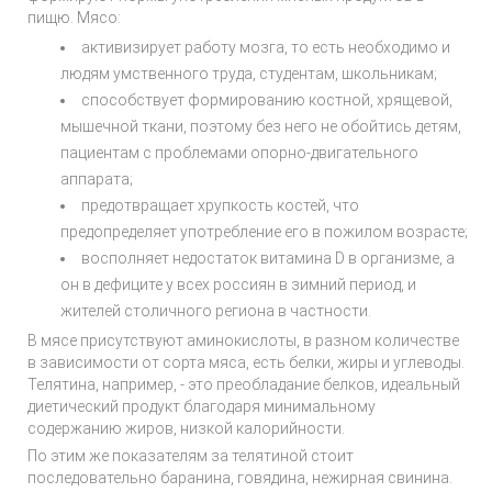
пищю. Мясо:
активизирует работу мозга, то есть необходимо и
людям умственного труда, студентам, школьникам;
способствует формированию костной, хрящевой,
мышечной ткани, поэтому без него не обойтись детям,
пациентам с проблемами опорно-двигательного
аппарата;
предотвращает хрупкость костей, что
предопределяет употребление его в пожилом возрасте;
восполняет недостаток витамина D в организме, а
он в дефиците у всех россиян в зимний период, и
жителей столичного региона в частности.
В мясе присутствуют аминокислоты, в разном количестве
в зависимости от сорта мяса, есть белки, жиры и углеводы.
Телятина, например, - это преобладание белков, идеальный
диетический продукт благодаря минимальному
содержанию жиров, низкой калорийности.
По этим же показателям за телятиной стоит
последовательно баранина, говядина, нежирная свинина.