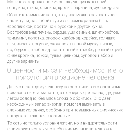
Москве замороженное мясо следующих категорий:
говядина, птица, свинина, кролик, баранина, субпродукты.
Обратите внимание на то, что у нас можно заказать все
части туши, на любой вкус и для самых разных блюд
европейской, восточной, русской и другой кухни.
Востребованы: печень, сердце, уши свиные, шпиг хребтов,
тримминг, лопатка, окорок, карбонад, корейка, голяшка,
шея, вырезка, огузок, оковалок, глазной мускул, язык,
подбедерок, карбонад, лопаточный и тазобедренный отруб,
филе кролика, ножки, тушка целиком, суповой набор и
другие варианты.
О ценности мяса и необходимости его
присутствия в рационе человека
Далеко не каждому человеку по состоянию его организма
показано вегетарианство, а в северных регионах, где даже
летом холодно, без мяса сложно обойтись. Оно дает
необходимый запас энергии, помогая выживать в
сложных условиях, особенно при повышенных физических
нагрузках, включая спортивные.
То есть не только условия жизни, но и вид деятельности
формируют нормы употребления мясных продуктов в