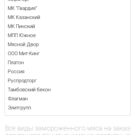
МК "Гвардия"
МК Казанский
МК Пинский
МПП Южное
Мясной Двор
ООО Мит-Кинг
Платон
Россия
Руспродторг
Тамбовский бекон
Флагман
Элитгрупп
Все виды замороженного мяса на заказ