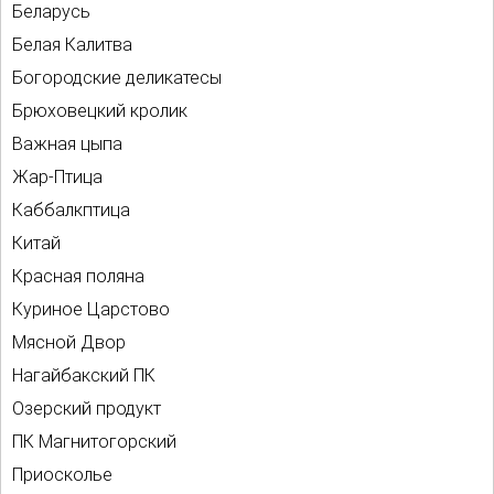
Беларусь
Белая Калитва
Богородские деликатесы
Брюховецкий кролик
Важная цыпа
Жар-Птица
Каббалкптица
Китай
Красная поляна
Куриное Царстово
Мясной Двор
Нагайбакский ПК
Озерский продукт
ПК Магнитогорский
Приосколье