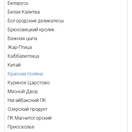
Беларусь
Белая Калитва
Богородские деликатесы
Брюховецкий кролик
Важная цыпа
Жар-Птица
Каббалкптица
Китай
Красная поляна
Куриное Царстово
Мясной Двор
Нагайбакский ПК
Озерский продукт
ПК Магнитогорский
Приосколье