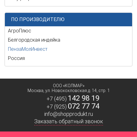
ПО ПРОИЗВОДИТЕЛЮ
АгроПлюс
Белгородская индейка
ПензаМолИнвест
Россия
ООО «КОЛМАР»
Москва
,
ул. Новохохловская д. 14, стр. 1
142 98 19
+7 (495)
072 77 74
+7 (925)
info@shopprodukt.ru
Заказать обратный звонок